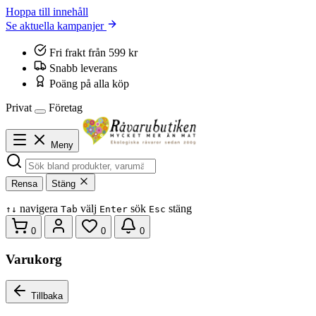
Hoppa till innehåll
Se aktuella kampanjer
Fri frakt från 599 kr
Snabb leverans
Poäng på alla köp
Privat
Företag
Meny
Rensa
Stäng
navigera
välj
sök
stäng
↑
↓
Tab
Enter
Esc
0
0
0
Varukorg
Tillbaka