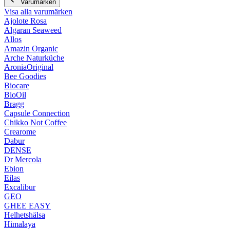
Varumärken
Visa alla varumärken
Ajolote Rosa
Algaran Seaweed
Allos
Amazin Organic
Arche Naturküche
AroniaOriginal
Bee Goodies
Biocare
BioOil
Bragg
Capsule Connection
Chikko Not Coffee
Crearome
Dabur
DENSE
Dr Mercola
Ebion
Eilas
Excalibur
GEO
GHEE EASY
Helhetshälsa
Himalaya