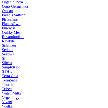
Organic India
Orgo-Germanika
Otosan
Paradis Saffron
Ph-Balans
PlanetsOwn
Pureness
Quirky Meal
Råvarubutiken
Rawbite
Schnitzer
Sedona
Sekowa
SI
Silicea
SimplyKeto
STHL
Terra Gaia
TerraSana
Thorne
Tribest
Vegan Milker
Vegetology
Vivani
Voelkel