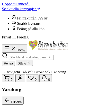
Hoppa till innehåll
Se aktuella kampanjer
Fri frakt från 599 kr
Snabb leverans
Poäng på alla köp
Privat
Företag
Meny
Rensa
Stäng
navigera
välj
sök
stäng
↑
↓
Tab
Enter
Esc
0
0
0
Varukorg
Tillbaka