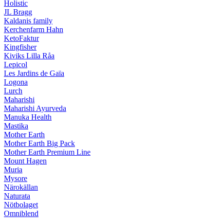
Holistic
JL Bragg
Kaldanis family
Kerchenfarm Hahn
KetoFaktur
Kingfisher
Kiviks Lilla Råa
Lepicol
Les Jardins de Gaïa
Logona
Lurch
Maharishi
Maharishi Ayurveda
Manuka Health
Mastika
Mother Earth
Mother Earth Big Pack
Mother Earth Premium Line
Mount Hagen
Muria
Mysore
Närokällan
Naturata
Nötbolaget
Omniblend