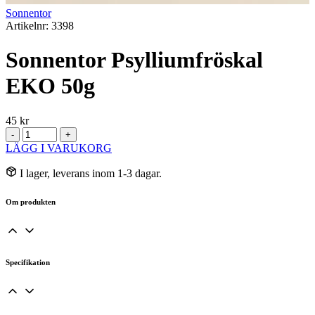
Sonnentor
Artikelnr: 3398
Sonnentor Psylliumfröskal
EKO 50g
45
kr
Sonnentor
-
+
Psylliumfröskal
LÄGG I VARUKORG
EKO
50g
I lager, leverans inom 1-3 dagar.
mängd
Om produkten
Specifikation