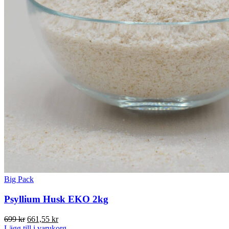
Big Pack
Psyllium Husk EKO 2kg
Det
Det
699
kr
661,55
kr
ursprungliga
nuvarande
Lägg till i varukorg