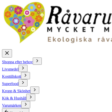
Shoppa efter behov
Livsmedel
Kosttillskott
Superfood
Kropp & Skönhet
Kök & Hushåll
Varumärken