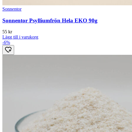
Sonnentor
Sonnentor Psylliumfrön Hela EKO 90g
55
kr
Lägg till i varukorg
-6%