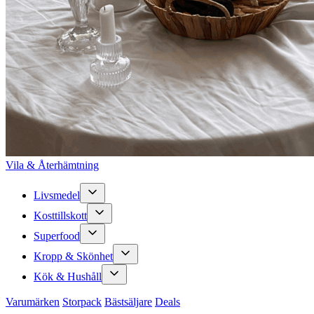
Vila & Återhämtning
Livsmedel
Kosttillskott
Superfood
Kropp & Skönhet
Kök & Hushåll
Varumärken
Storpack
Bästsäljare
Deals