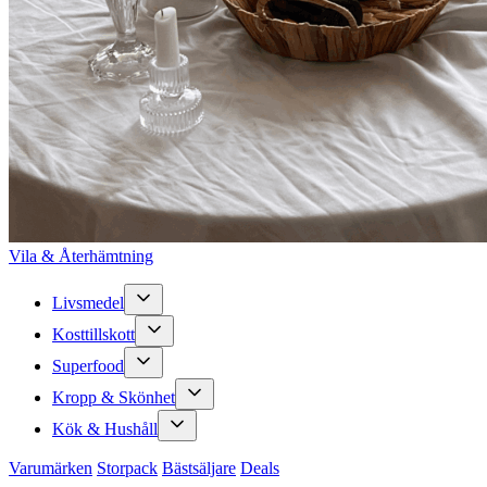
Vila & Återhämtning
Livsmedel
Kosttillskott
Superfood
Kropp & Skönhet
Kök & Hushåll
Varumärken
Storpack
Bästsäljare
Deals