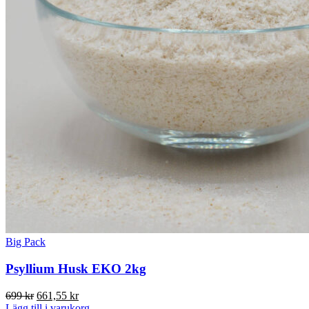
Big Pack
Psyllium Husk EKO 2kg
Det
Det
699
kr
661,55
kr
ursprungliga
nuvarande
Lägg till i varukorg