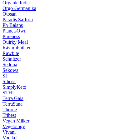
Organic India
Orgo-Germanika
Otosan
Paradis Saffron
Ph-Balans
PlanetsOwn
Pureness
Quirky Meal
Råvarubutiken
Rawbite
Schnitzer
Sedona
Sekowa
SI
Silicea
SimplyKeto
STHL
Terra Gaia
TerraSana
Thorne
Tribest
Vegan Milker
Vegetology
Vivani
Voelkel