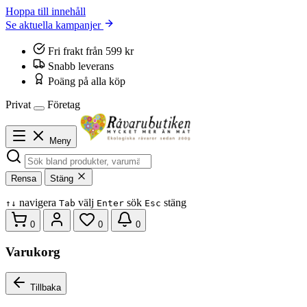
Hoppa till innehåll
Se aktuella kampanjer
Fri frakt från 599 kr
Snabb leverans
Poäng på alla köp
Privat
Företag
Meny
Rensa
Stäng
navigera
välj
sök
stäng
↑
↓
Tab
Enter
Esc
0
0
0
Varukorg
Tillbaka