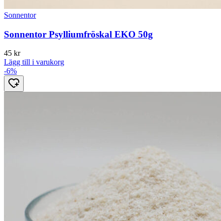
Sonnentor
Sonnentor Psylliumfröskal EKO 50g
45
kr
Lägg till i varukorg
-6%