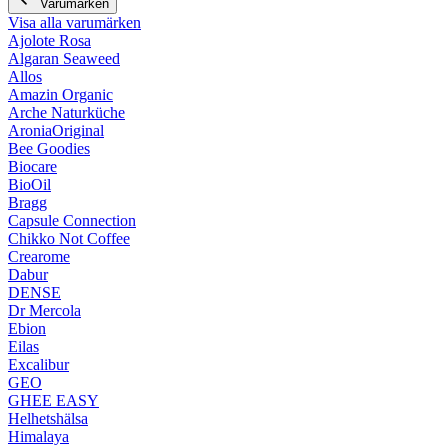
Varumärken
Visa alla varumärken
Ajolote Rosa
Algaran Seaweed
Allos
Amazin Organic
Arche Naturküche
AroniaOriginal
Bee Goodies
Biocare
BioOil
Bragg
Capsule Connection
Chikko Not Coffee
Crearome
Dabur
DENSE
Dr Mercola
Ebion
Eilas
Excalibur
GEO
GHEE EASY
Helhetshälsa
Himalaya