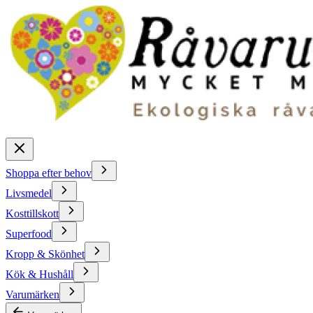
Shoppa efter behov
Livsmedel
Kosttillskott
Superfood
Kropp & Skönhet
Kök & Hushåll
Varumärken