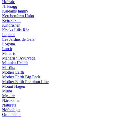
Holistic
JL Bragg
Kaldanis family
Kerchenfarm Hahn
KetoFaktur
Kingfisher
Kiviks Lilla Råa
Lepicol
Les Jardins de Gaïa
Logona
Lurch
Maharishi
Maharishi Ayurveda
Manuka Health
Mastika
Mother Earth
Mother Earth Big Pack
Mother Earth Premium Line
Mount Hagen
Muria
Mysore
Närokällan
Naturata
Nötbolaget
Omniblend