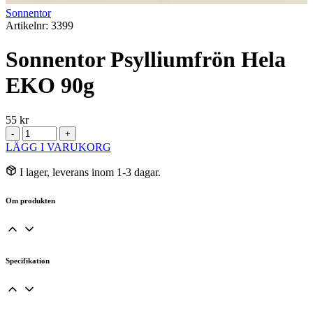
Sonnentor
Artikelnr: 3399
Sonnentor Psylliumfrön Hela
EKO 90g
55
kr
Sonnentor
-
+
Psylliumfrön
LÄGG I VARUKORG
Hela
EKO
I lager, leverans inom 1-3 dagar.
90g
mängd
Om produkten
Specifikation