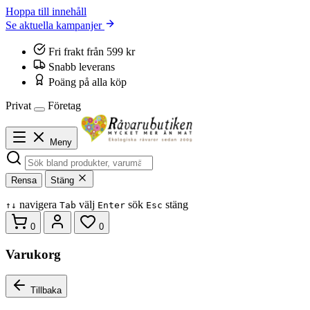
Hoppa till innehåll
Se aktuella kampanjer
Fri frakt från 599 kr
Snabb leverans
Poäng på alla köp
Privat
Företag
Meny
Rensa
Stäng
navigera
välj
sök
stäng
↑
↓
Tab
Enter
Esc
0
0
Varukorg
Tillbaka