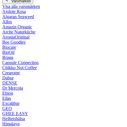
Varumärken
Visa alla varumärken
Ajolote Rosa
Algaran Seaweed
Allos
Amazin Organic
Arche Naturküche
AroniaOriginal
Bee Goodies
Biocare
BioOil
Bragg
Capsule Connection
Chikko Not Coffee
Crearome
Dabur
DENSE
Dr Mercola
Ebion
Eilas
Excalibur
GEO
GHEE EASY
Helhetshälsa
Himalaya