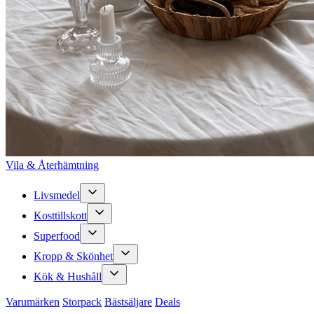
Vila & Återhämtning
Livsmedel
Kosttillskott
Superfood
Kropp & Skönhet
Kök & Hushåll
Varumärken
Storpack
Bästsäljare
Deals