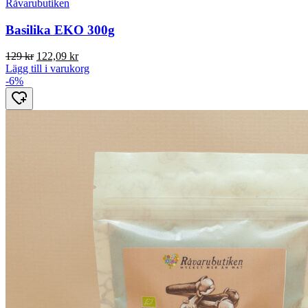
Råvarubutiken
Basilika EKO 300g
Det
Det
129
kr
122,09
kr
ursprungliga
nuvarande
Lägg till i varukorg
priset
priset
-6%
var:
är:
129 kr.
122,09 kr.