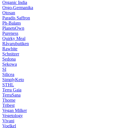
Organic India
Orgo-Germanika
Otosan
Paradis Saffron
Ph-Balans
PlanetsOwn
Pureness
Quirky Meal
Råvarubutiken
Rawbite
Schnitzer
Sedona
Sekowa
SI
Silicea
SimplyKeto
STHL
Terra Gaia
TerraSana
Thorne
Tribest
Vegan Milker
Vegetology
Vivani
Voelkel