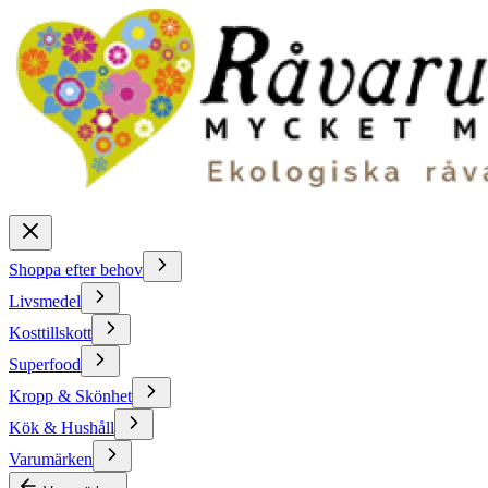
Shoppa efter behov
Livsmedel
Kosttillskott
Superfood
Kropp & Skönhet
Kök & Hushåll
Varumärken