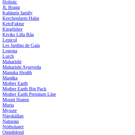
Holistic
JL Bragg
Kaldanis family
Kerchenfarm Hahn
KetoFaktur
Kingfisher
Kiviks Lilla Råa
Lepicol
Les Jardins de Gaïa
Logona
Lurch
Maharishi
Maharishi Ayurveda
Manuka Health
Mastika
Mother Earth
Mother Earth Big Pack
Mother Earth Premium Line
Mount Hagen
Muria
Mysore
Närokällan
Naturata
Nötbolaget
Omniblend