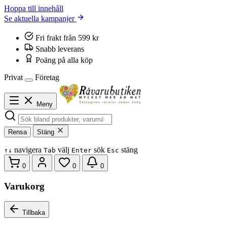
Hoppa till innehåll
Se aktuella kampanjer
Fri frakt från 599 kr
Snabb leverans
Poäng på alla köp
Privat
Företag
Meny
Rensa
Stäng
navigera
välj
sök
stäng
↑
↓
Tab
Enter
Esc
0
0
0
Varukorg
Tillbaka