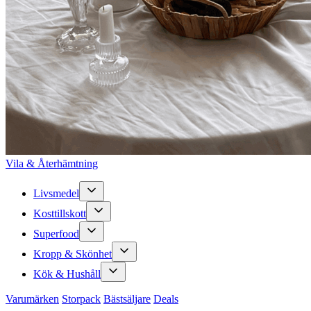
Vila & Återhämtning
Livsmedel
Kosttillskott
Superfood
Kropp & Skönhet
Kök & Hushåll
Varumärken
Storpack
Bästsäljare
Deals