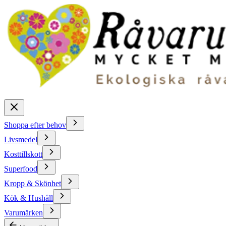
Shoppa efter behov
Livsmedel
Kosttillskott
Superfood
Kropp & Skönhet
Kök & Hushåll
Varumärken