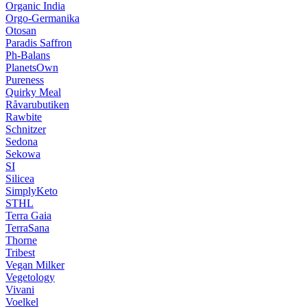
Organic India
Orgo-Germanika
Otosan
Paradis Saffron
Ph-Balans
PlanetsOwn
Pureness
Quirky Meal
Råvarubutiken
Rawbite
Schnitzer
Sedona
Sekowa
SI
Silicea
SimplyKeto
STHL
Terra Gaia
TerraSana
Thorne
Tribest
Vegan Milker
Vegetology
Vivani
Voelkel