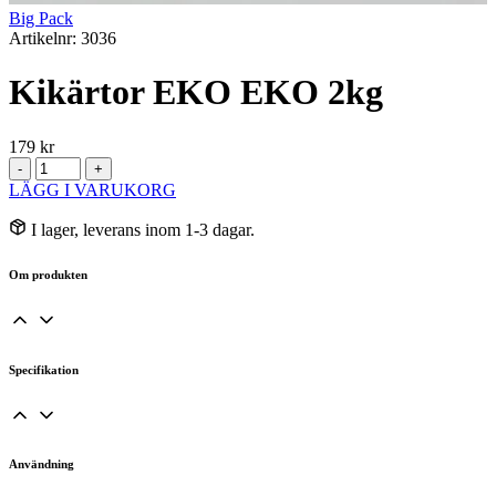
Big Pack
Artikelnr: 3036
Kikärtor EKO EKO 2kg
179
kr
Kikärtor
-
+
EKO
LÄGG I VARUKORG
EKO
2kg
I lager, leverans inom 1-3 dagar.
mängd
Om produkten
Specifikation
Användning