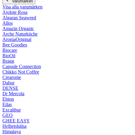
Varumärken
Visa alla varumärken
Ajolote Rosa
Algaran Seaweed
Allos
Amazin Organic
Arche Naturküche
AroniaOriginal
Bee Goodies
Biocare
BioOil
Bragg
Capsule Connection
Chikko Not Coffee
Crearome
Dabur
DENSE
Dr Mercola
Ebion
Eilas
Excalibur
GEO
GHEE EASY
Helhetshälsa
Himalaya