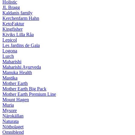
Holistic
JL Bragg
Kaldanis family
Kerchenfarm Hahn
KetoFaktur
Kingfisher
Kiviks Lilla Råa
Lepicol
Les Jardins de Gaïa
Logona
Lurch
Maharishi
Maharishi Ayurveda
Manuka Health
Mastika
Mother Earth
Mother Earth Big Pack
Mother Earth Premium Line
Mount Hagen
Muria
Mysore
Närokällan
Naturata
Nötbolaget
Omniblend