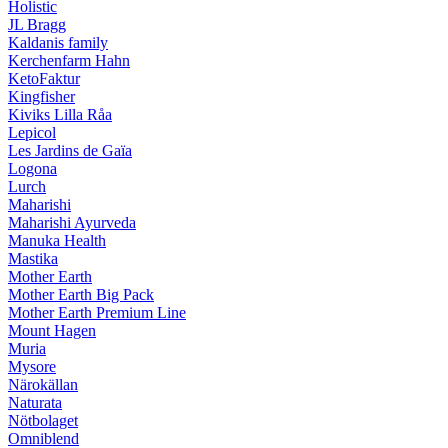
Holistic
JL Bragg
Kaldanis family
Kerchenfarm Hahn
KetoFaktur
Kingfisher
Kiviks Lilla Råa
Lepicol
Les Jardins de Gaïa
Logona
Lurch
Maharishi
Maharishi Ayurveda
Manuka Health
Mastika
Mother Earth
Mother Earth Big Pack
Mother Earth Premium Line
Mount Hagen
Muria
Mysore
Närokällan
Naturata
Nötbolaget
Omniblend