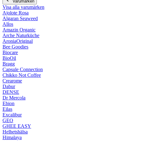
Varumärken
Visa alla varumärken
Ajolote Rosa
Algaran Seaweed
Allos
Amazin Organic
Arche Naturküche
AroniaOriginal
Bee Goodies
Biocare
BioOil
Bragg
Capsule Connection
Chikko Not Coffee
Crearome
Dabur
DENSE
Dr Mercola
Ebion
Eilas
Excalibur
GEO
GHEE EASY
Helhetshälsa
Himalaya