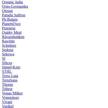
Organic India
Orgo-Germanika
Otosan
Paradis Saffron
Ph-Balans
PlanetsOwn
Pureness
Quirky Meal
Råvarubutiken
Rawbite
Schnitzer
Sedona
Sekowa
SI
Silicea
SimplyKeto
STHL
Terra Gaia
TerraSana
Thorne
Tribest
Vegan Milker
Vegetology
Vivani
Voelkel