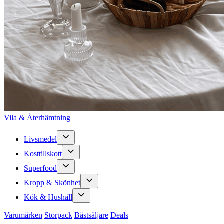
Vila & Återhämtning
Livsmedel
Kosttillskott
Superfood
Kropp & Skönhet
Kök & Hushåll
Varumärken
Storpack
Bästsäljare
Deals