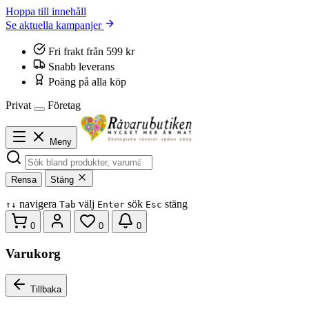
Hoppa till innehåll
Se aktuella kampanjer
Fri frakt från 599 kr
Snabb leverans
Poäng på alla köp
Privat
Företag
Meny
Rensa
Stäng
navigera
välj
sök
stäng
↑
↓
Tab
Enter
Esc
0
0
0
Varukorg
Tillbaka