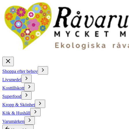
Shoppa efter behov
Livsmedel
Kosttillskott
Superfood
Kropp & Skönhet
Kök & Hushåll
Varumärken