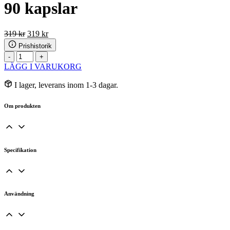
90 kapslar
Det
Det
319
kr
319
kr
ursprungliga
nuvarande
Prishistorik
priset
priset
Organic
-
+
var:
är:
India
LÄGG I VARUKORG
319 kr.
319 kr.
Flexibility
EKO
I lager, leverans inom 1-3 dagar.
90
kapslar
Om produkten
mängd
Specifikation
Användning