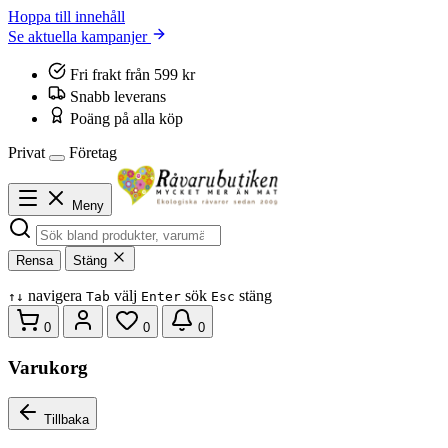
Hoppa till innehåll
Se aktuella kampanjer
Fri frakt från 599 kr
Snabb leverans
Poäng på alla köp
Privat
Företag
Meny
Rensa
Stäng
navigera
välj
sök
stäng
↑
↓
Tab
Enter
Esc
0
0
0
Varukorg
Tillbaka