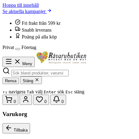
Hoppa till innehåll
Se aktuella kampanjer
Fri frakt från 599 kr
Snabb leverans
Poäng på alla köp
Privat
Företag
Meny
Rensa
Stäng
navigera
välj
sök
stäng
↑
↓
Tab
Enter
Esc
0
0
0
Varukorg
Tillbaka