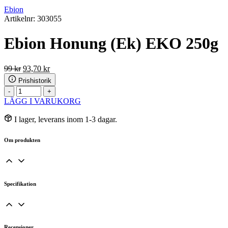
Ebion
Artikelnr: 303055
Ebion Honung (Ek) EKO 250g
Det
Det
99
kr
93,70
kr
ursprungliga
nuvarande
Prishistorik
priset
priset
Ebion
-
+
var:
är:
Honung
LÄGG I VARUKORG
99 kr.
93,70 kr.
(Ek)
EKO
I lager, leverans inom 1-3 dagar.
250g
mängd
Om produkten
Specifikation
Recensioner