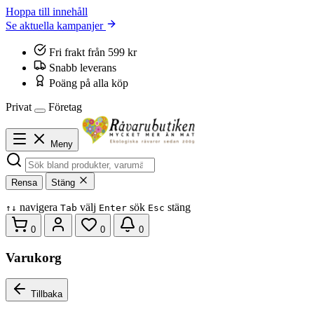
Hoppa till innehåll
Se aktuella kampanjer
Fri frakt från 599 kr
Snabb leverans
Poäng på alla köp
Privat
Företag
Meny
Rensa
Stäng
navigera
välj
sök
stäng
↑
↓
Tab
Enter
Esc
0
0
0
Varukorg
Tillbaka