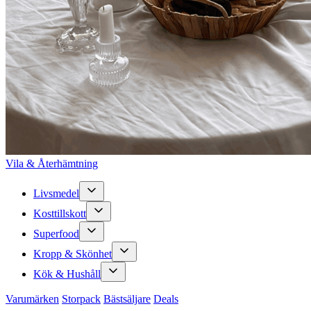
Vila & Återhämtning
Livsmedel
Kosttillskott
Superfood
Kropp & Skönhet
Kök & Hushåll
Varumärken
Storpack
Bästsäljare
Deals