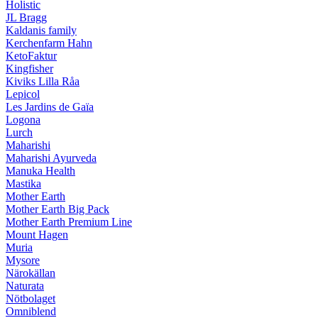
Holistic
JL Bragg
Kaldanis family
Kerchenfarm Hahn
KetoFaktur
Kingfisher
Kiviks Lilla Råa
Lepicol
Les Jardins de Gaïa
Logona
Lurch
Maharishi
Maharishi Ayurveda
Manuka Health
Mastika
Mother Earth
Mother Earth Big Pack
Mother Earth Premium Line
Mount Hagen
Muria
Mysore
Närokällan
Naturata
Nötbolaget
Omniblend