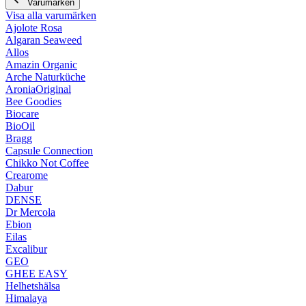
Varumärken
Visa alla varumärken
Ajolote Rosa
Algaran Seaweed
Allos
Amazin Organic
Arche Naturküche
AroniaOriginal
Bee Goodies
Biocare
BioOil
Bragg
Capsule Connection
Chikko Not Coffee
Crearome
Dabur
DENSE
Dr Mercola
Ebion
Eilas
Excalibur
GEO
GHEE EASY
Helhetshälsa
Himalaya