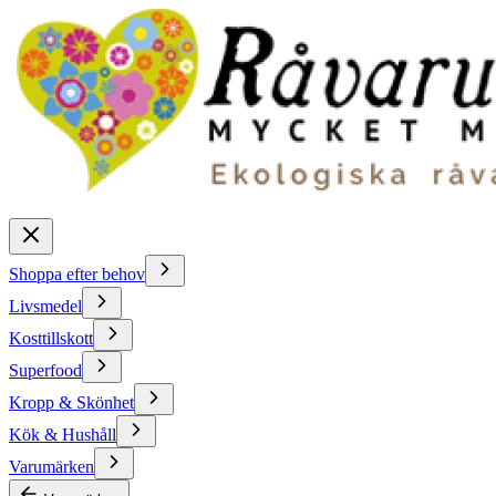
Shoppa efter behov
Livsmedel
Kosttillskott
Superfood
Kropp & Skönhet
Kök & Hushåll
Varumärken