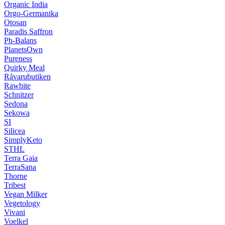
Organic India
Orgo-Germanika
Otosan
Paradis Saffron
Ph-Balans
PlanetsOwn
Pureness
Quirky Meal
Råvarubutiken
Rawbite
Schnitzer
Sedona
Sekowa
SI
Silicea
SimplyKeto
STHL
Terra Gaia
TerraSana
Thorne
Tribest
Vegan Milker
Vegetology
Vivani
Voelkel