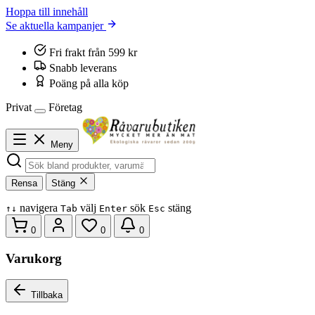
Hoppa till innehåll
Se aktuella kampanjer
Fri frakt från 599 kr
Snabb leverans
Poäng på alla köp
Privat
Företag
Meny
Rensa
Stäng
navigera
välj
sök
stäng
↑
↓
Tab
Enter
Esc
0
0
0
Varukorg
Tillbaka