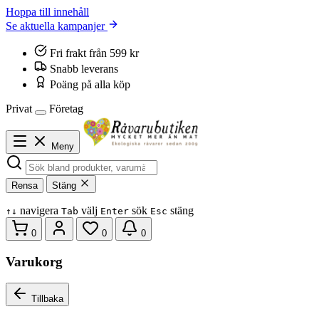
Hoppa till innehåll
Se aktuella kampanjer
Fri frakt från 599 kr
Snabb leverans
Poäng på alla köp
Privat
Företag
Meny
Rensa
Stäng
navigera
välj
sök
stäng
↑
↓
Tab
Enter
Esc
0
0
0
Varukorg
Tillbaka