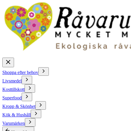
Shoppa efter behov
Livsmedel
Kosttillskott
Superfood
Kropp & Skönhet
Kök & Hushåll
Varumärken