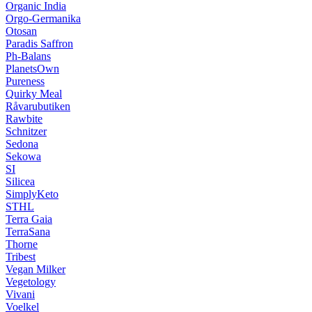
Organic India
Orgo-Germanika
Otosan
Paradis Saffron
Ph-Balans
PlanetsOwn
Pureness
Quirky Meal
Råvarubutiken
Rawbite
Schnitzer
Sedona
Sekowa
SI
Silicea
SimplyKeto
STHL
Terra Gaia
TerraSana
Thorne
Tribest
Vegan Milker
Vegetology
Vivani
Voelkel