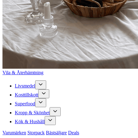
Vila & Återhämtning
Livsmedel
Kosttillskott
Superfood
Kropp & Skönhet
Kök & Hushåll
Varumärken
Storpack
Bästsäljare
Deals