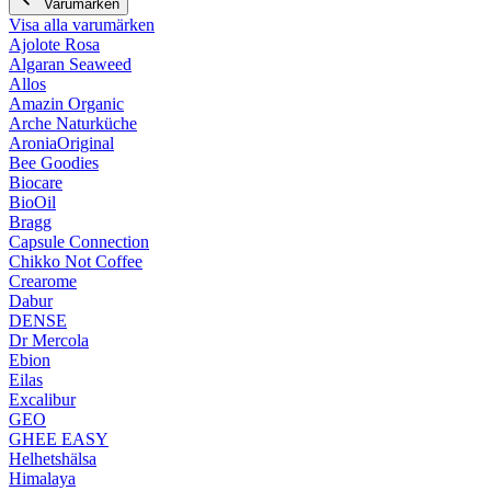
Varumärken
Visa alla varumärken
Ajolote Rosa
Algaran Seaweed
Allos
Amazin Organic
Arche Naturküche
AroniaOriginal
Bee Goodies
Biocare
BioOil
Bragg
Capsule Connection
Chikko Not Coffee
Crearome
Dabur
DENSE
Dr Mercola
Ebion
Eilas
Excalibur
GEO
GHEE EASY
Helhetshälsa
Himalaya