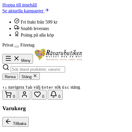
Hoppa till innehåll
Se aktuella kampanjer
Fri frakt från 599 kr
Snabb leverans
Poäng på alla köp
Privat
Företag
Meny
Rensa
Stäng
navigera
välj
sök
stäng
↑
↓
Tab
Enter
Esc
0
0
0
Varukorg
Tillbaka