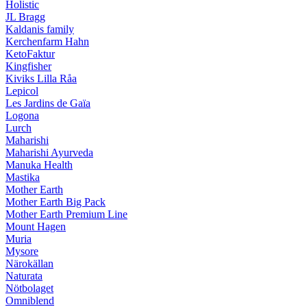
Holistic
JL Bragg
Kaldanis family
Kerchenfarm Hahn
KetoFaktur
Kingfisher
Kiviks Lilla Råa
Lepicol
Les Jardins de Gaïa
Logona
Lurch
Maharishi
Maharishi Ayurveda
Manuka Health
Mastika
Mother Earth
Mother Earth Big Pack
Mother Earth Premium Line
Mount Hagen
Muria
Mysore
Närokällan
Naturata
Nötbolaget
Omniblend