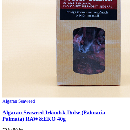
Algaran Seaweed
Algaran Seaweed Irländsk Dulse (Palmaria
Palmata) RAW&EKO 40g
Det
Det
79
kr
59
kr