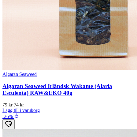
Algaran Seaweed
Algaran Seaweed Irländsk Wakame (Alaria
Esculenta) RAW&EKO 40g
Det
Det
79
kr
74
kr
ursprungliga
nuvarande
Lägg till i varukorg
priset
priset
-26%
var:
är:
79 kr.
74 kr.