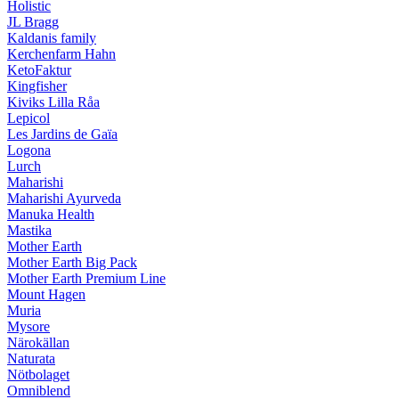
Holistic
JL Bragg
Kaldanis family
Kerchenfarm Hahn
KetoFaktur
Kingfisher
Kiviks Lilla Råa
Lepicol
Les Jardins de Gaïa
Logona
Lurch
Maharishi
Maharishi Ayurveda
Manuka Health
Mastika
Mother Earth
Mother Earth Big Pack
Mother Earth Premium Line
Mount Hagen
Muria
Mysore
Närokällan
Naturata
Nötbolaget
Omniblend