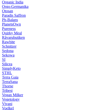
Organic India
Orgo-Germanika
Otosan
Paradis Saffron
Ph-Balans
PlanetsOwn
Pureness
Quirky Meal
Råvarubutiken
Rawbite
Schnitzer
Sedona
Sekowa
SI
Silicea
SimplyKeto
STHL
Terra Gaia
TerraSana
Thorne
Tribest
Vegan Milker
Vegetology
Vivani
Voelkel