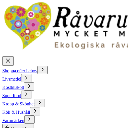
Shoppa efter behov
Livsmedel
Kosttillskott
Superfood
Kropp & Skönhet
Kök & Hushåll
Varumärken