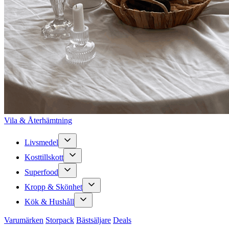
Vila & Återhämtning
Livsmedel
Kosttillskott
Superfood
Kropp & Skönhet
Kök & Hushåll
Varumärken
Storpack
Bästsäljare
Deals