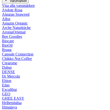
Varumärken
Visa alla varumärken
Ajolote Rosa
Algaran Seaweed
Allos
Amazin Organic
Arche Naturküche
AroniaOriginal
Bee Goodies
Biocare
BioOil
Bragg
Capsule Connection
Chikko Not Coffee
Crearome
Dabur
DENSE
Dr Mercola
Ebion
Eilas
Excalibur
GEO
GHEE EASY
Helhetshälsa
Himalaya