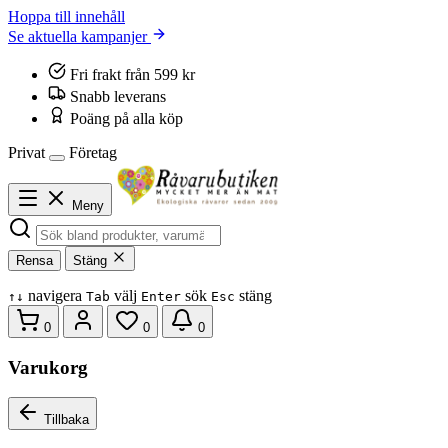
Hoppa till innehåll
Se aktuella kampanjer
Fri frakt från 599 kr
Snabb leverans
Poäng på alla köp
Privat
Företag
Meny
Rensa
Stäng
navigera
välj
sök
stäng
↑
↓
Tab
Enter
Esc
0
0
0
Varukorg
Tillbaka