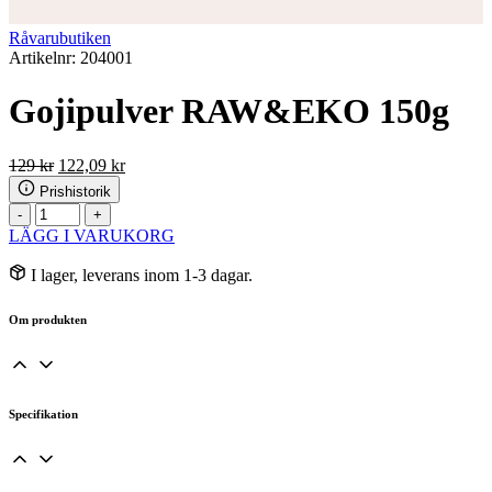
Råvarubutiken
Artikelnr: 204001
Gojipulver RAW&EKO 150g
Det
Det
129
kr
122,09
kr
ursprungliga
nuvarande
Prishistorik
priset
priset
Gojipulver
-
+
var:
är:
RAW&EKO
LÄGG I VARUKORG
129 kr.
122,09 kr.
150g
mängd
I lager, leverans inom 1-3 dagar.
Om produkten
Specifikation