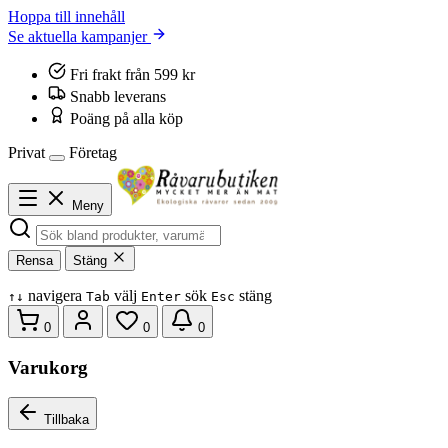
Hoppa till innehåll
Se aktuella kampanjer
Fri frakt från 599 kr
Snabb leverans
Poäng på alla köp
Privat
Företag
Meny
Rensa
Stäng
navigera
välj
sök
stäng
↑
↓
Tab
Enter
Esc
0
0
0
Varukorg
Tillbaka