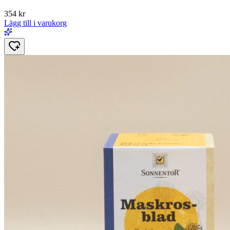
354
kr
Lägg till i varukorg