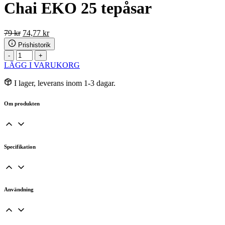
Chai EKO 25 tepåsar
Det
Det
79
kr
74,77
kr
ursprungliga
nuvarande
Prishistorik
priset
priset
Organic
-
+
var:
är:
India
LÄGG I VARUKORG
79 kr.
74,77 kr.
Tulsi
Masala
I lager, leverans inom 1-3 dagar.
Chai
EKO
Om produkten
25
tepåsar
mängd
Specifikation
Användning