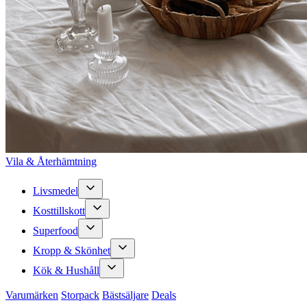
Vila & Återhämtning
Livsmedel
Kosttillskott
Superfood
Kropp & Skönhet
Kök & Hushåll
Varumärken
Storpack
Bästsäljare
Deals