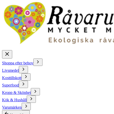
Shoppa efter behov
Livsmedel
Kosttillskott
Superfood
Kropp & Skönhet
Kök & Hushåll
Varumärken