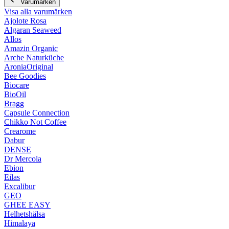
Varumärken
Visa alla varumärken
Ajolote Rosa
Algaran Seaweed
Allos
Amazin Organic
Arche Naturküche
AroniaOriginal
Bee Goodies
Biocare
BioOil
Bragg
Capsule Connection
Chikko Not Coffee
Crearome
Dabur
DENSE
Dr Mercola
Ebion
Eilas
Excalibur
GEO
GHEE EASY
Helhetshälsa
Himalaya