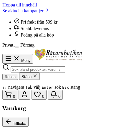
Hoppa till innehåll
Se aktuella kampanjer
Fri frakt från 599 kr
Snabb leverans
Poäng på alla köp
Privat
Företag
Meny
Rensa
Stäng
navigera
välj
sök
stäng
↑
↓
Tab
Enter
Esc
0
0
0
Varukorg
Tillbaka