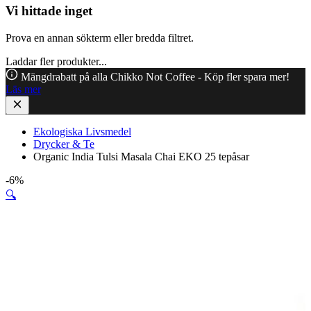
Vi hittade inget
Prova en annan sökterm eller bredda filtret.
Laddar fler produkter...
Mängdrabatt på alla Chikko Not Coffee - Köp fler spara mer!
Läs mer
Ekologiska Livsmedel
Drycker & Te
Organic India Tulsi Masala Chai EKO 25 tepåsar
-6%
🔍