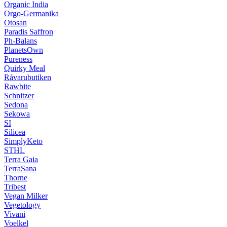
Organic India
Orgo-Germanika
Otosan
Paradis Saffron
Ph-Balans
PlanetsOwn
Pureness
Quirky Meal
Råvarubutiken
Rawbite
Schnitzer
Sedona
Sekowa
SI
Silicea
SimplyKeto
STHL
Terra Gaia
TerraSana
Thorne
Tribest
Vegan Milker
Vegetology
Vivani
Voelkel