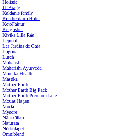
Holistic
JL Bragg
Kaldanis family
Kerchenfarm Hahn
KetoFaktur
Kingfisher
Kiviks Lilla Råa
Lepicol
Les Jardins de Gaïa
Logona
Lurch
Maharishi
Maharishi Ayurveda
Manuka Health
Mastika
Mother Earth
Mother Earth Big Pack
Mother Earth Premium Line
Mount Hagen
Muria
Mysore
Närokällan
Naturata
Nötbolaget
Omniblend