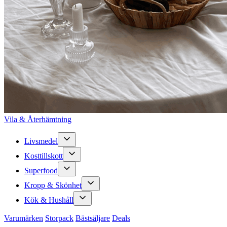
Vila & Återhämtning
Livsmedel
Kosttillskott
Superfood
Kropp & Skönhet
Kök & Hushåll
Varumärken
Storpack
Bästsäljare
Deals