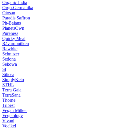
Organic India
Orgo-Germanika
Otosan
Paradis Saffron
Ph-Balans
PlanetsOwn
Pureness
Quirky Meal
Råvarubutiken
Rawbite
Schnitzer
Sedona
Sekowa
SI
Silicea
SimplyKeto
STHL
Terra Gaia
TerraSana
Thorne
Tribest
Vegan Milker
Vegetology
Vivani
Voelkel