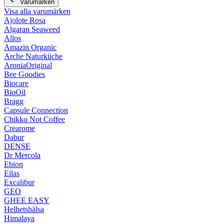
Varumärken
Visa alla varumärken
Ajolote Rosa
Algaran Seaweed
Allos
Amazin Organic
Arche Naturküche
AroniaOriginal
Bee Goodies
Biocare
BioOil
Bragg
Capsule Connection
Chikko Not Coffee
Crearome
Dabur
DENSE
Dr Mercola
Ebion
Eilas
Excalibur
GEO
GHEE EASY
Helhetshälsa
Himalaya