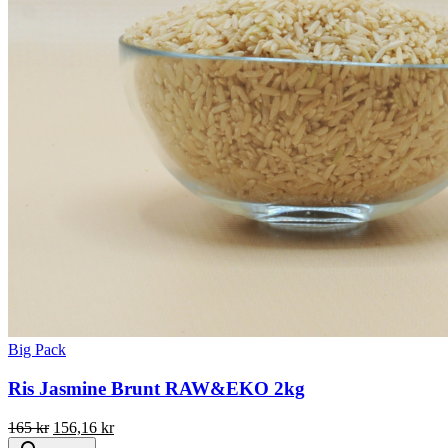
Big Pack
Ris Jasmine Brunt RAW&EKO 2kg
Det
Det
165
kr
156,16
kr
ursprungliga
nuvarande