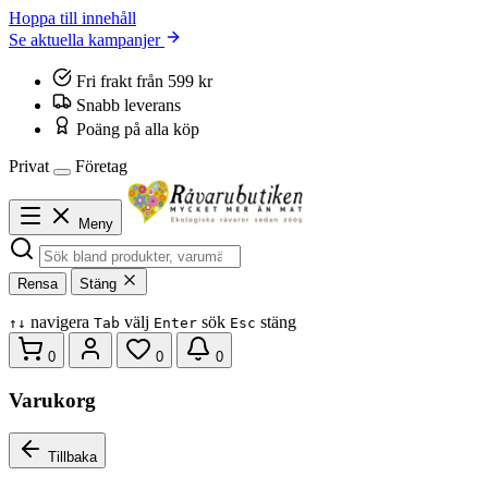
Hoppa till innehåll
Se aktuella kampanjer
Fri frakt från 599 kr
Snabb leverans
Poäng på alla köp
Privat
Företag
Meny
Rensa
Stäng
navigera
välj
sök
stäng
↑
↓
Tab
Enter
Esc
0
0
0
Varukorg
Tillbaka