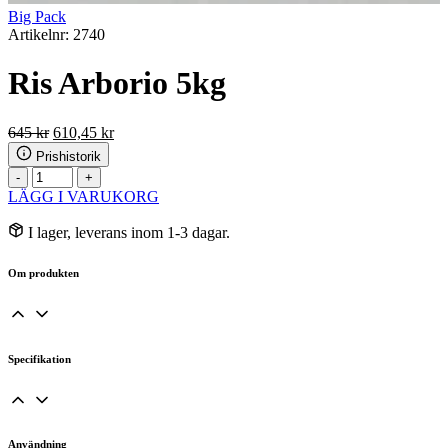
Big Pack
Artikelnr: 2740
Ris Arborio 5kg
Det
Det
645
kr
610,45
kr
ursprungliga
nuvarande
Prishistorik
priset
priset
Ris
-
+
var:
är:
Arborio
LÄGG I VARUKORG
645 kr.
610,45 kr.
5kg
mängd
I lager, leverans inom 1-3 dagar.
Om produkten
Specifikation
Användning