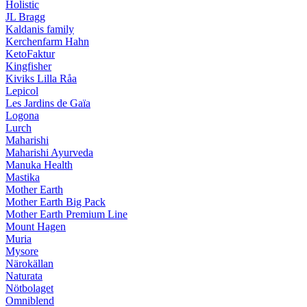
Holistic
JL Bragg
Kaldanis family
Kerchenfarm Hahn
KetoFaktur
Kingfisher
Kiviks Lilla Råa
Lepicol
Les Jardins de Gaïa
Logona
Lurch
Maharishi
Maharishi Ayurveda
Manuka Health
Mastika
Mother Earth
Mother Earth Big Pack
Mother Earth Premium Line
Mount Hagen
Muria
Mysore
Närokällan
Naturata
Nötbolaget
Omniblend