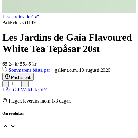
Les Jardins de Gaïa
Artikelnr: G1149
Les Jardins de Gaïa Flavoured
White Tea Tepåsar 20st
Det
Det
65,24
kr
55,45
kr
ursprungliga
nuvarande
Sommarens bästa par
– gäller t.o.m. 13 augusti 2026
priset
priset
Prishistorik
var:
är:
Les
-
+
65,24 kr.
55,45 kr.
Jardins
LÄGG I VARUKORG
de
Gaïa
I lager, leverans inom 1-3 dagar.
Flavoured
White
Om produkten
Tea
Tepåsar
20st
mängd