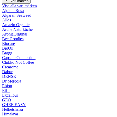
Varumärken
Visa alla varumärken
Ajolote Rosa
Algaran Seaweed
Allos
Amazin Organic
Arche Naturküche
AroniaOriginal
Bee Goodies
Biocare
BioOil
Bragg
Capsule Connection
Chikko Not Coffee
Crearome
Dabur
DENSE
Dr Mercola
Ebion
Eilas
Excalibur
GEO
GHEE EASY
Helhetshälsa
Himalaya