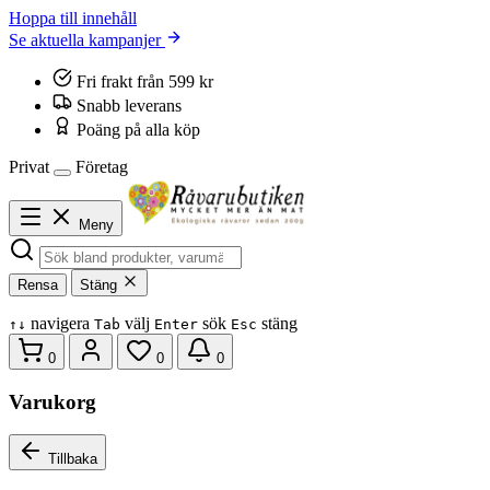
Hoppa till innehåll
Se aktuella kampanjer
Fri frakt från 599 kr
Snabb leverans
Poäng på alla köp
Privat
Företag
Meny
Rensa
Stäng
navigera
välj
sök
stäng
↑
↓
Tab
Enter
Esc
0
0
0
Varukorg
Tillbaka