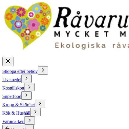
Shoppa efter behov
Livsmedel
Kosttillskott
Superfood
Kropp & Skönhet
Kök & Hushåll
Varumärken