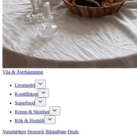
Vila & Återhämtning
Livsmedel
Kosttillskott
Superfood
Kropp & Skönhet
Kök & Hushåll
Varumärken
Storpack
Bästsäljare
Deals