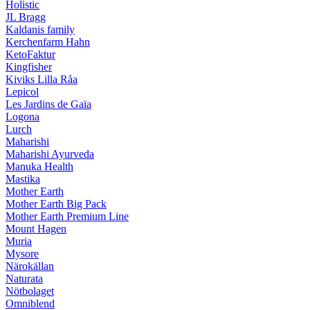
Holistic
JL Bragg
Kaldanis family
Kerchenfarm Hahn
KetoFaktur
Kingfisher
Kiviks Lilla Råa
Lepicol
Les Jardins de Gaïa
Logona
Lurch
Maharishi
Maharishi Ayurveda
Manuka Health
Mastika
Mother Earth
Mother Earth Big Pack
Mother Earth Premium Line
Mount Hagen
Muria
Mysore
Närokällan
Naturata
Nötbolaget
Omniblend