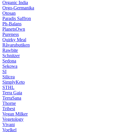
Organic India
Orgo-Germanika
Otosan
Paradis Saffron
Ph-Balans
PlanetsOwn
Pureness
Quirky Meal
Råvarubutiken
Rawbite
Schnitzer
Sedona
Sekowa
SI
Silicea
SimplyKeto
STHL
Terra Gaia
TerraSana
Thorne
Tribest
Vegan Milker
Vegetology
Vivani
Voelkel