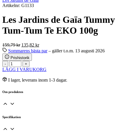
Les Jardins de Gaïa
Artikelnr: G1133
Les Jardins de Gaïa Tummy
Tum-Tum Te EKO 100g
Det
Det
159,79
kr
135,82
kr
ursprungliga
nuvarande
Sommarens bästa par
– gäller t.o.m. 13 augusti 2026
priset
priset
Prishistorik
var:
är:
Les
-
+
159,79 kr.
135,82 kr.
Jardins
LÄGG I VARUKORG
de
Gaïa
I lager, leverans inom 1-3 dagar.
Tummy
Tum-
Om produkten
Tum
Te
EKO
100g
mängd
Specifikation