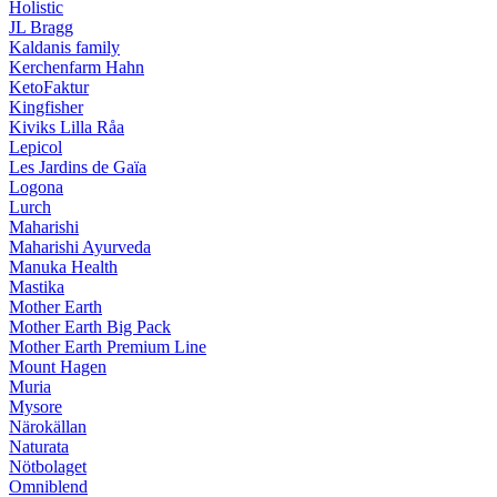
Holistic
JL Bragg
Kaldanis family
Kerchenfarm Hahn
KetoFaktur
Kingfisher
Kiviks Lilla Råa
Lepicol
Les Jardins de Gaïa
Logona
Lurch
Maharishi
Maharishi Ayurveda
Manuka Health
Mastika
Mother Earth
Mother Earth Big Pack
Mother Earth Premium Line
Mount Hagen
Muria
Mysore
Närokällan
Naturata
Nötbolaget
Omniblend