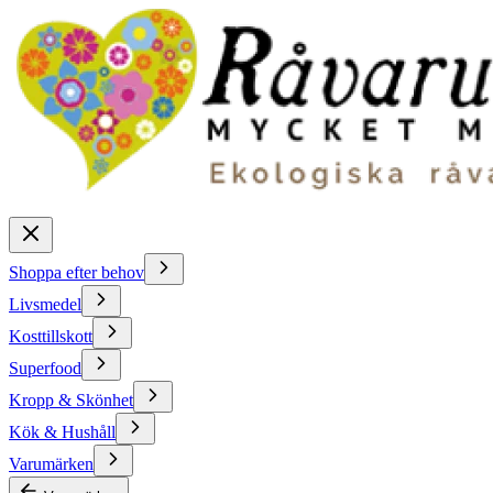
Shoppa efter behov
Livsmedel
Kosttillskott
Superfood
Kropp & Skönhet
Kök & Hushåll
Varumärken