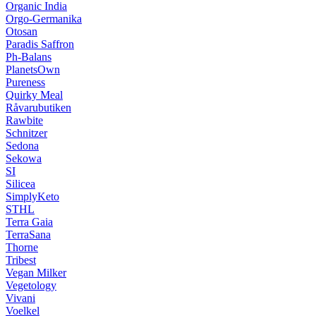
Organic India
Orgo-Germanika
Otosan
Paradis Saffron
Ph-Balans
PlanetsOwn
Pureness
Quirky Meal
Råvarubutiken
Rawbite
Schnitzer
Sedona
Sekowa
SI
Silicea
SimplyKeto
STHL
Terra Gaia
TerraSana
Thorne
Tribest
Vegan Milker
Vegetology
Vivani
Voelkel