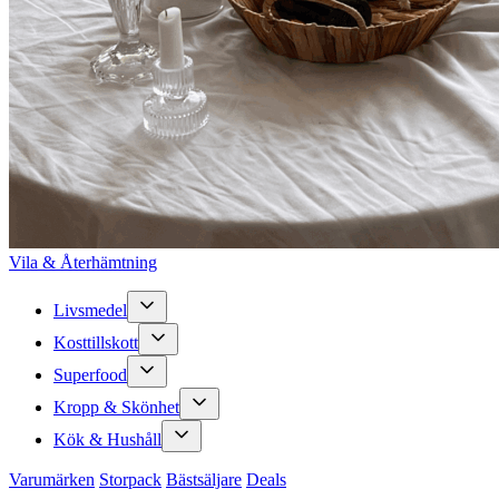
Vila & Återhämtning
Livsmedel
Kosttillskott
Superfood
Kropp & Skönhet
Kök & Hushåll
Varumärken
Storpack
Bästsäljare
Deals