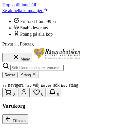
Hoppa till innehåll
Se aktuella kampanjer
Fri frakt från 599 kr
Snabb leverans
Poäng på alla köp
Privat
Företag
Meny
Rensa
Stäng
navigera
välj
sök
stäng
↑
↓
Tab
Enter
Esc
0
0
0
Varukorg
Tillbaka