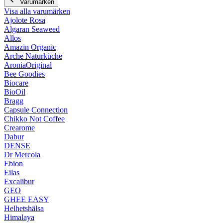
Varumärken
Visa alla varumärken
Ajolote Rosa
Algaran Seaweed
Allos
Amazin Organic
Arche Naturküche
AroniaOriginal
Bee Goodies
Biocare
BioOil
Bragg
Capsule Connection
Chikko Not Coffee
Crearome
Dabur
DENSE
Dr Mercola
Ebion
Eilas
Excalibur
GEO
GHEE EASY
Helhetshälsa
Himalaya