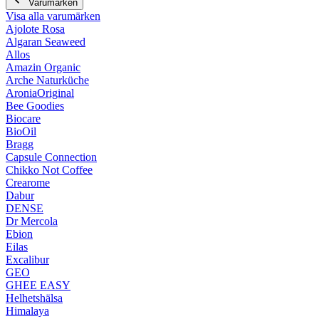
Varumärken
Visa alla varumärken
Ajolote Rosa
Algaran Seaweed
Allos
Amazin Organic
Arche Naturküche
AroniaOriginal
Bee Goodies
Biocare
BioOil
Bragg
Capsule Connection
Chikko Not Coffee
Crearome
Dabur
DENSE
Dr Mercola
Ebion
Eilas
Excalibur
GEO
GHEE EASY
Helhetshälsa
Himalaya