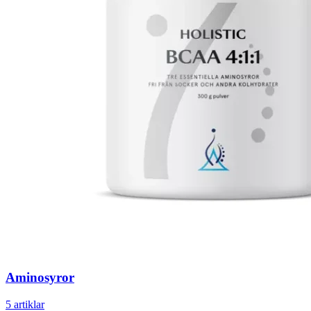
Aminosyror
5 artiklar