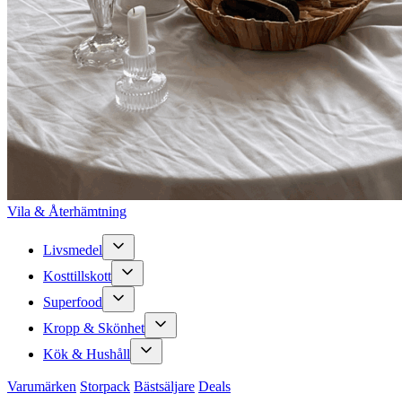
Vila & Återhämtning
Livsmedel
Kosttillskott
Superfood
Kropp & Skönhet
Kök & Hushåll
Varumärken
Storpack
Bästsäljare
Deals