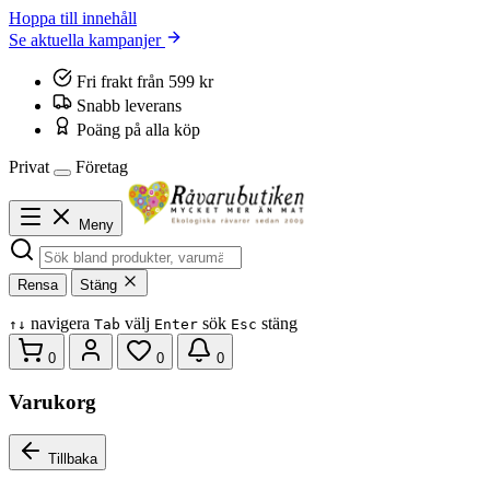
Hoppa till innehåll
Se aktuella kampanjer
Fri frakt från 599 kr
Snabb leverans
Poäng på alla köp
Privat
Företag
Meny
Rensa
Stäng
navigera
välj
sök
stäng
↑
↓
Tab
Enter
Esc
0
0
0
Varukorg
Tillbaka