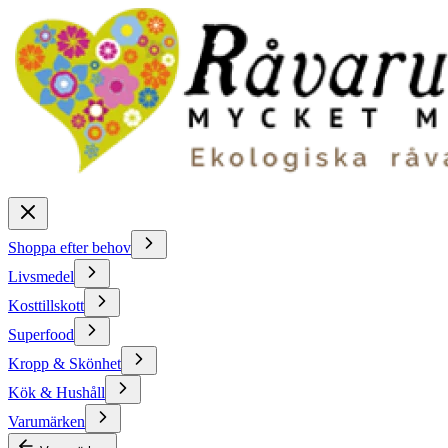
Shoppa efter behov
Livsmedel
Kosttillskott
Superfood
Kropp & Skönhet
Kök & Hushåll
Varumärken