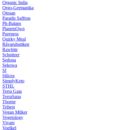
Organic India
Orgo-Germanika
Otosan
Paradis Saffron
Ph-Balans
PlanetsOwn
Pureness
Quirky Meal
Råvarubutiken
Rawbite
Schnitzer
Sedona
Sekowa
SI
Silicea
SimplyKeto
STHL
Terra Gaia
TerraSana
Thorne
Tribest
Vegan Milker
Vegetology
Vivani
Voelkel