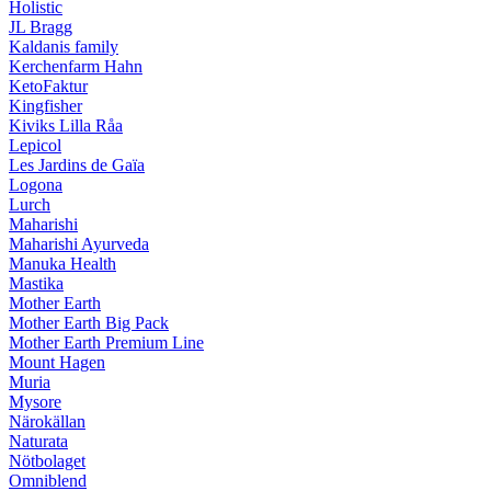
Holistic
JL Bragg
Kaldanis family
Kerchenfarm Hahn
KetoFaktur
Kingfisher
Kiviks Lilla Råa
Lepicol
Les Jardins de Gaïa
Logona
Lurch
Maharishi
Maharishi Ayurveda
Manuka Health
Mastika
Mother Earth
Mother Earth Big Pack
Mother Earth Premium Line
Mount Hagen
Muria
Mysore
Närokällan
Naturata
Nötbolaget
Omniblend