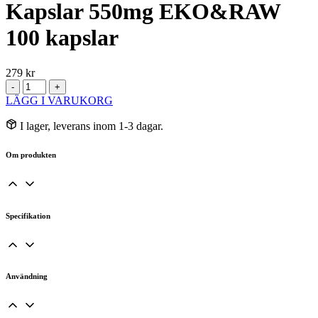
Kapslar 550mg EKO&RAW
100 kapslar
279
kr
Mother
-
+
Earth
LÄGG I VARUKORG
Maquipulver
Kapslar
I lager, leverans inom 1-3 dagar.
550mg
EKO&RAW
Om produkten
100
kapslar
mängd
Specifikation
Användning