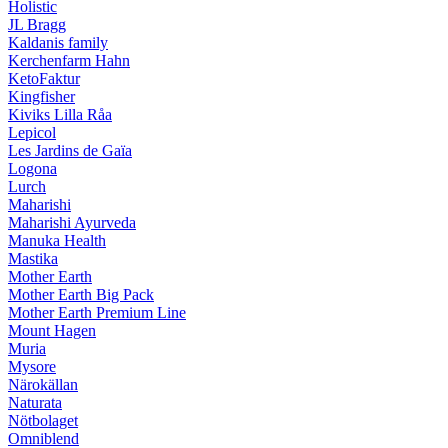
Holistic
JL Bragg
Kaldanis family
Kerchenfarm Hahn
KetoFaktur
Kingfisher
Kiviks Lilla Råa
Lepicol
Les Jardins de Gaïa
Logona
Lurch
Maharishi
Maharishi Ayurveda
Manuka Health
Mastika
Mother Earth
Mother Earth Big Pack
Mother Earth Premium Line
Mount Hagen
Muria
Mysore
Närokällan
Naturata
Nötbolaget
Omniblend