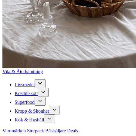
Vila & Återhämtning
Livsmedel
Kosttillskott
Superfood
Kropp & Skönhet
Kök & Hushåll
Varumärken
Storpack
Bästsäljare
Deals