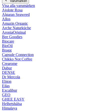
Varumärken
Visa alla varumärken
Ajolote Rosa
Algaran Seaweed
Allos
Amazin Organic
Arche Naturküche
AroniaOriginal
Bee Goodies
Biocare
BioOil
Bragg
Capsule Connection
Chikko Not Coffee
Crearome
Dabur
DENSE
Dr Mercola
Ebion
Eilas
Excalibur
GEO
GHEE EASY
Helhetshälsa
Himalaya