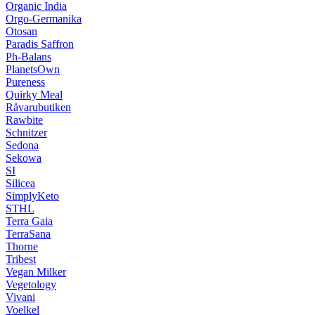
Organic India
Orgo-Germanika
Otosan
Paradis Saffron
Ph-Balans
PlanetsOwn
Pureness
Quirky Meal
Råvarubutiken
Rawbite
Schnitzer
Sedona
Sekowa
SI
Silicea
SimplyKeto
STHL
Terra Gaia
TerraSana
Thorne
Tribest
Vegan Milker
Vegetology
Vivani
Voelkel