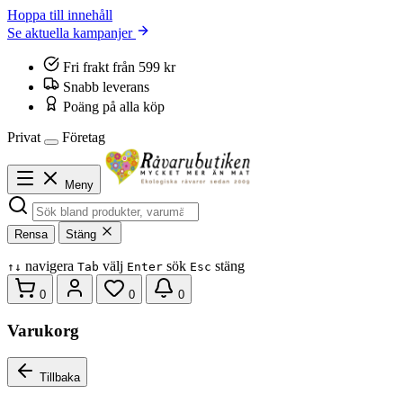
Hoppa till innehåll
Se aktuella kampanjer
Fri frakt från 599 kr
Snabb leverans
Poäng på alla köp
Privat
Företag
Meny
Rensa
Stäng
navigera
välj
sök
stäng
↑
↓
Tab
Enter
Esc
0
0
0
Varukorg
Tillbaka