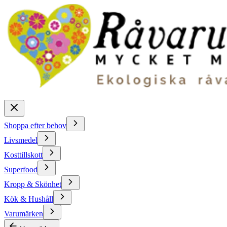
Shoppa efter behov
Livsmedel
Kosttillskott
Superfood
Kropp & Skönhet
Kök & Hushåll
Varumärken