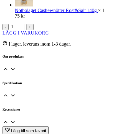
Nötbolaget Cashewnötter Rost&Salt 140g
× 1
75
kr
Energi
-
+
&
LÄGG I VARUKORG
Fokus
Bundle
I lager, leverans inom 1-3 dagar.
mängd
Om produkten
Specifikation
Recensioner
Lägg till som favorit