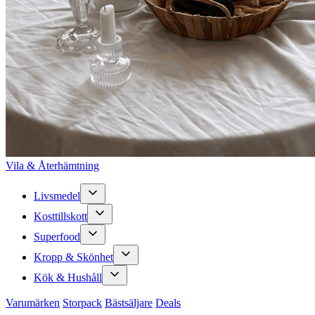
Vila & Återhämtning
Livsmedel
Kosttillskott
Superfood
Kropp & Skönhet
Kök & Hushåll
Varumärken
Storpack
Bästsäljare
Deals