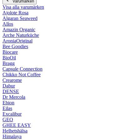
Varumärken
Visa alla varumärken
Ajolote Rosa
Algaran Seaweed
Allos
Amazin Organic
Arche Naturküche
AroniaOriginal
Bee Goodies
Biocare
BioOil
Bragg
Capsule Connection
Chikko Not Coffee
Crearome
Dabur
DENSE
Dr Mercola
Ebion
Eilas
Excalibur
GEO
GHEE EASY
Helhetshälsa
Himalaya