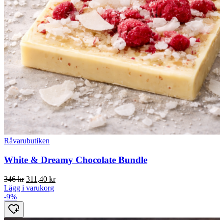
Råvarubutiken
White & Dreamy Chocolate Bundle
Det
Det
346
kr
311,40
kr
ursprungliga
nuvarande
Lägg i varukorg
priset
priset
-9%
var:
är:
346 kr.
311,40 kr.