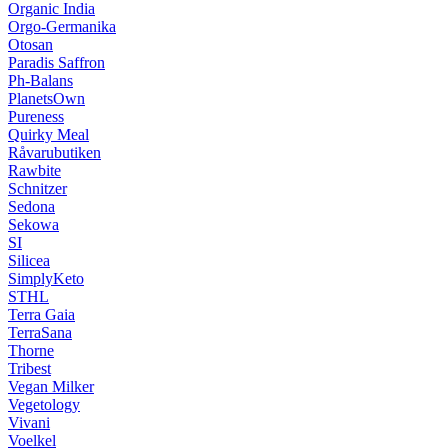
Organic India
Orgo-Germanika
Otosan
Paradis Saffron
Ph-Balans
PlanetsOwn
Pureness
Quirky Meal
Råvarubutiken
Rawbite
Schnitzer
Sedona
Sekowa
SI
Silicea
SimplyKeto
STHL
Terra Gaia
TerraSana
Thorne
Tribest
Vegan Milker
Vegetology
Vivani
Voelkel