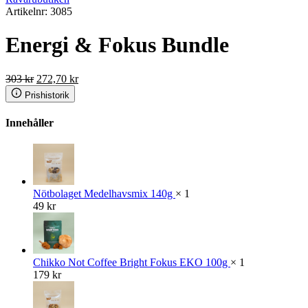
Artikelnr: 3085
Energi & Fokus Bundle
Det
Det
303
kr
272,70
kr
ursprungliga
nuvarande
Prishistorik
priset
priset
var:
är:
Innehåller
303 kr.
272,70 kr.
Nötbolaget Medelhavsmix 140g
× 1
49
kr
Chikko Not Coffee Bright Fokus EKO 100g
× 1
179
kr