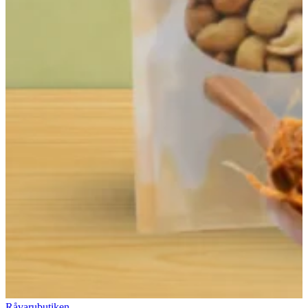
Råvarubutiken