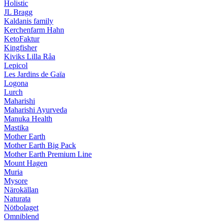
Holistic
JL Bragg
Kaldanis family
Kerchenfarm Hahn
KetoFaktur
Kingfisher
Kiviks Lilla Råa
Lepicol
Les Jardins de Gaïa
Logona
Lurch
Maharishi
Maharishi Ayurveda
Manuka Health
Mastika
Mother Earth
Mother Earth Big Pack
Mother Earth Premium Line
Mount Hagen
Muria
Mysore
Närokällan
Naturata
Nötbolaget
Omniblend