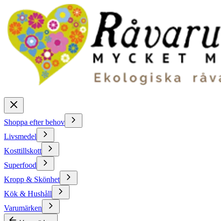
Shoppa efter behov
Livsmedel
Kosttillskott
Superfood
Kropp & Skönhet
Kök & Hushåll
Varumärken