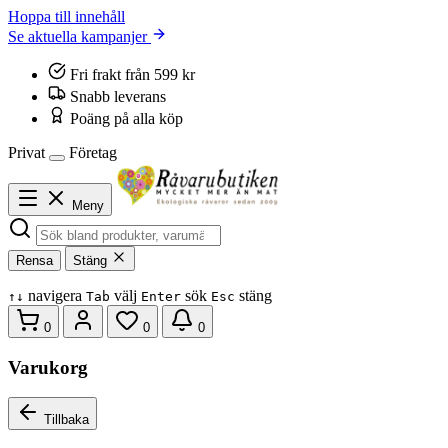
Hoppa till innehåll
Se aktuella kampanjer
Fri frakt från 599 kr
Snabb leverans
Poäng på alla köp
Privat
Företag
Meny
Rensa
Stäng
navigera
välj
sök
stäng
↑
↓
Tab
Enter
Esc
0
0
0
Varukorg
Tillbaka