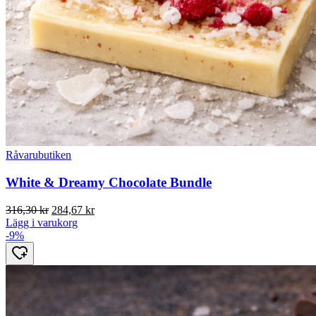
Råvarubutiken
White & Dreamy Chocolate Bundle
Det
Det
316,30
kr
284,67
kr
ursprungliga
nuvarande
Lägg i varukorg
priset
priset
-9%
var:
är:
316,30 kr.
284,67 kr.