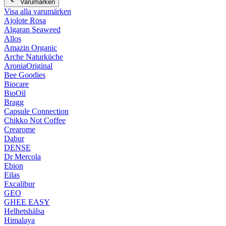
Varumärken
Visa alla varumärken
Ajolote Rosa
Algaran Seaweed
Allos
Amazin Organic
Arche Naturküche
AroniaOriginal
Bee Goodies
Biocare
BioOil
Bragg
Capsule Connection
Chikko Not Coffee
Crearome
Dabur
DENSE
Dr Mercola
Ebion
Eilas
Excalibur
GEO
GHEE EASY
Helhetshälsa
Himalaya