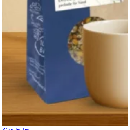
Råvarubutiken