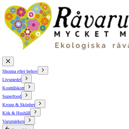
Shoppa efter behov
Livsmedel
Kosttillskott
Superfood
Kropp & Skönhet
Kök & Hushåll
Varumärken