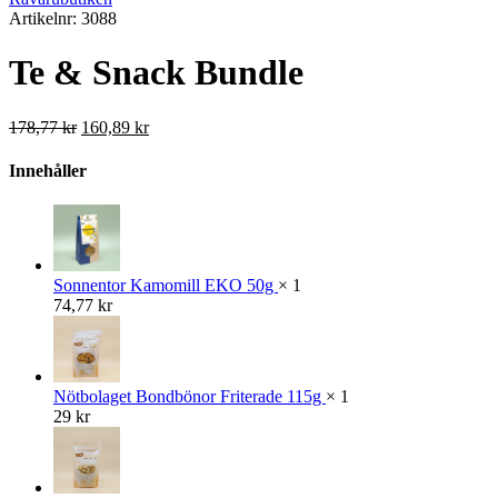
Artikelnr: 3088
Te & Snack Bundle
Det
Det
178,77
kr
160,89
kr
ursprungliga
nuvarande
priset
priset
Innehåller
var:
är:
178,77 kr.
160,89 kr.
Sonnentor Kamomill EKO 50g
× 1
74,77
kr
Nötbolaget Bondbönor Friterade 115g
× 1
29
kr