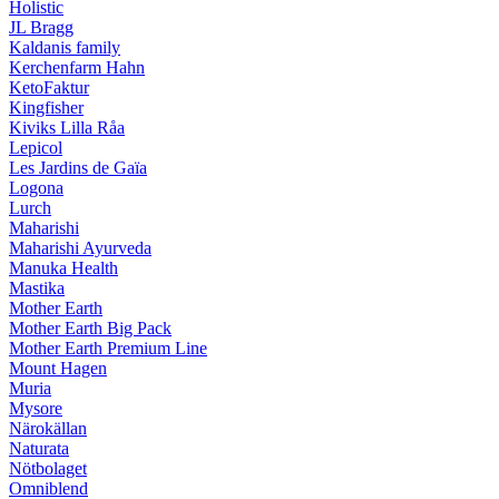
Holistic
JL Bragg
Kaldanis family
Kerchenfarm Hahn
KetoFaktur
Kingfisher
Kiviks Lilla Råa
Lepicol
Les Jardins de Gaïa
Logona
Lurch
Maharishi
Maharishi Ayurveda
Manuka Health
Mastika
Mother Earth
Mother Earth Big Pack
Mother Earth Premium Line
Mount Hagen
Muria
Mysore
Närokällan
Naturata
Nötbolaget
Omniblend