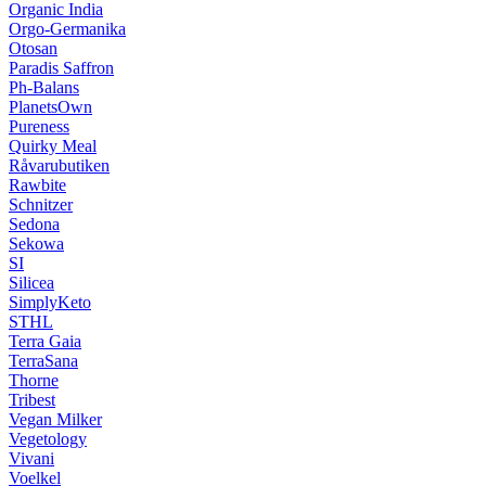
Organic India
Orgo-Germanika
Otosan
Paradis Saffron
Ph-Balans
PlanetsOwn
Pureness
Quirky Meal
Råvarubutiken
Rawbite
Schnitzer
Sedona
Sekowa
SI
Silicea
SimplyKeto
STHL
Terra Gaia
TerraSana
Thorne
Tribest
Vegan Milker
Vegetology
Vivani
Voelkel