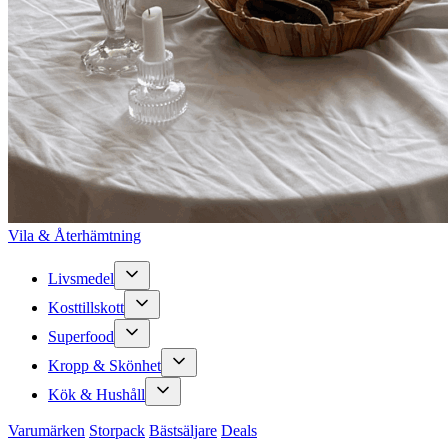
Vila & Återhämtning
Livsmedel
Kosttillskott
Superfood
Kropp & Skönhet
Kök & Hushåll
Varumärken
Storpack
Bästsäljare
Deals