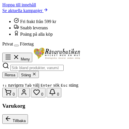
Hoppa till innehåll
Se aktuella kampanjer
Fri frakt från 599 kr
Snabb leverans
Poäng på alla köp
Privat
Företag
Meny
Rensa
Stäng
navigera
välj
sök
stäng
↑
↓
Tab
Enter
Esc
0
0
0
Varukorg
Tillbaka