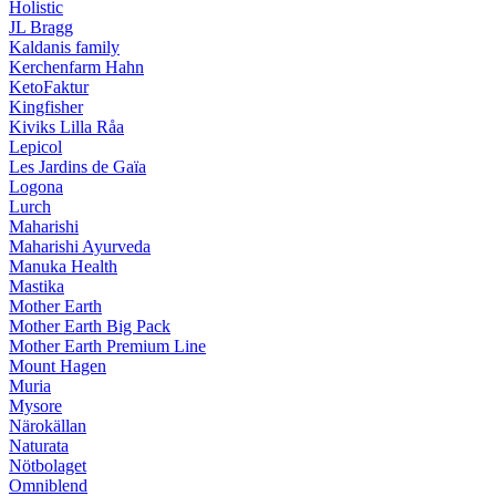
Holistic
JL Bragg
Kaldanis family
Kerchenfarm Hahn
KetoFaktur
Kingfisher
Kiviks Lilla Råa
Lepicol
Les Jardins de Gaïa
Logona
Lurch
Maharishi
Maharishi Ayurveda
Manuka Health
Mastika
Mother Earth
Mother Earth Big Pack
Mother Earth Premium Line
Mount Hagen
Muria
Mysore
Närokällan
Naturata
Nötbolaget
Omniblend