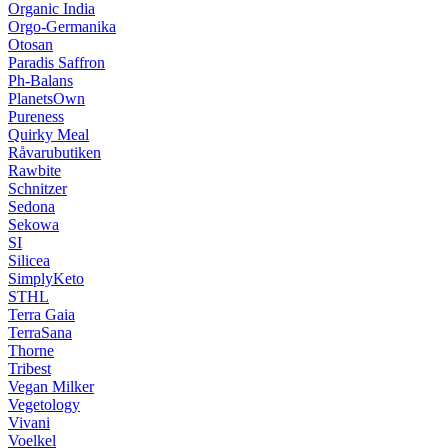
Organic India
Orgo-Germanika
Otosan
Paradis Saffron
Ph-Balans
PlanetsOwn
Pureness
Quirky Meal
Råvarubutiken
Rawbite
Schnitzer
Sedona
Sekowa
SI
Silicea
SimplyKeto
STHL
Terra Gaia
TerraSana
Thorne
Tribest
Vegan Milker
Vegetology
Vivani
Voelkel