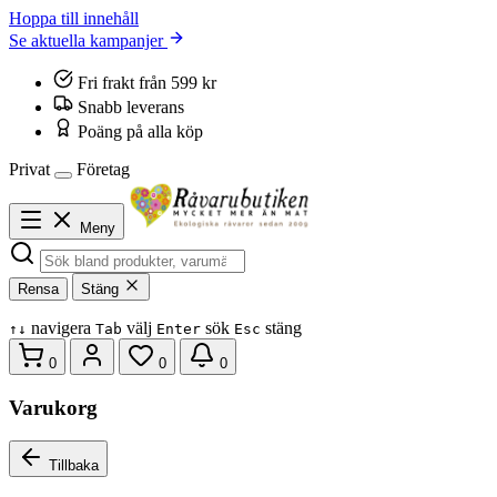
Hoppa till innehåll
Se aktuella kampanjer
Fri frakt från 599 kr
Snabb leverans
Poäng på alla köp
Privat
Företag
Meny
Rensa
Stäng
navigera
välj
sök
stäng
↑
↓
Tab
Enter
Esc
0
0
0
Varukorg
Tillbaka