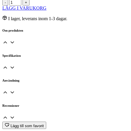
Cashewnötter
-
+
var:
är:
Rost&Salt
LÄGG I VARUKORG
329 kr.
311,38 kr.
EKO
1kg
I lager, leverans inom 1-3 dagar.
mängd
Om produkten
Specifikation
Användning
Recensioner
Lägg till som favorit