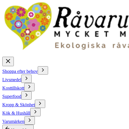
Shoppa efter behov
Livsmedel
Kosttillskott
Superfood
Kropp & Skönhet
Kök & Hushåll
Varumärken