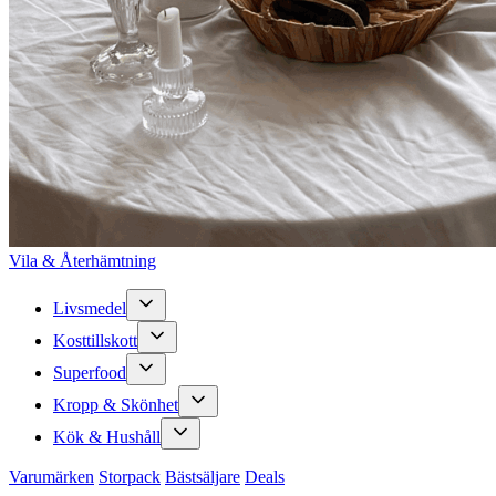
Vila & Återhämtning
Livsmedel
Kosttillskott
Superfood
Kropp & Skönhet
Kök & Hushåll
Varumärken
Storpack
Bästsäljare
Deals