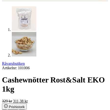
Råvarubutiken
Artikelnr: 101006
Cashewnötter Rost&Salt EKO
1kg
Det
Det
329
kr
311,38
kr
ursprungliga
nuvarande
Prishistorik
priset
priset