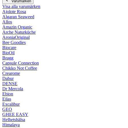
Varumärken
Visa alla varumärken
Ajolote Rosa
Algaran Seaweed
Allos
Amazin Organic
Arche Naturküche
AroniaOriginal
Bee Goodies
Biocare
BioOil
Bragg
Capsule Connection
Chikko Not Coffee
Crearome
Dabur
DENSE
Dr Mercola
Ebion
Eilas
Excalibur
GEO
GHEE EASY
Helhetshälsa
Himalaya