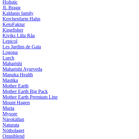
Holistic
JL Bragg
Kaldanis family
Kerchenfarm Hahn
KetoFaktur
Kingfisher
Kiviks Lilla Råa
Lepicol
Les Jardins de Gaïa
Logona
Lurch
Maharishi
Maharishi Ayurveda
Manuka Health
Mastika
Mother Earth
Mother Earth Big Pack
Mother Earth Premium Line
Mount Hagen
Muria
Mysore
Närokällan
Naturata
Nötbolaget
Omniblend