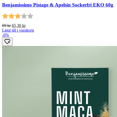
Benjamissimo Pistage & Apelsin Sockerfri EKO 60g
Betyg:
3.0 utav 5 stjärnor
Det
Det
69
kr
65,30
kr
ursprungliga
nuvarande
Lägg till i varukorg
priset
priset
-6%
var:
är:
69 kr.
65,30 kr.