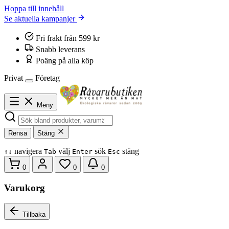
Hoppa till innehåll
Se aktuella kampanjer
Fri frakt från 599 kr
Snabb leverans
Poäng på alla köp
Privat
Företag
Meny
Rensa
Stäng
navigera
välj
sök
stäng
↑
↓
Tab
Enter
Esc
0
0
0
Varukorg
Tillbaka