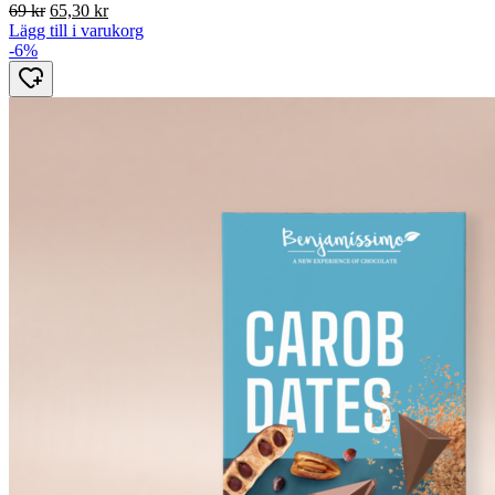
Det
Det
69
kr
65,30
kr
ursprungliga
nuvarande
Lägg till i varukorg
priset
priset
-6%
var:
är:
69 kr.
65,30 kr.