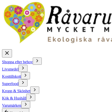
Shoppa efter behov
Livsmedel
Kosttillskott
Superfood
Kropp & Skönhet
Kök & Hushåll
Varumärken