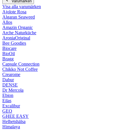
Varumärken
Visa alla varumärken
Ajolote Rosa
Algaran Seaweed
Allos
Amazin Organic
Arche Naturküche
AroniaOriginal
Bee Goodies
Biocare
BioOil
Bragg
Capsule Connection
Chikko Not Coffee
Crearome
Dabur
DENSE
Dr Mercola
Ebion
Eilas
Excalibur
GEO
GHEE EASY
Helhetshälsa
Himalaya