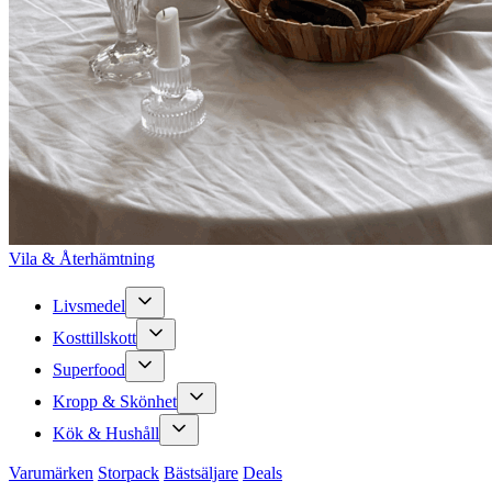
Vila & Återhämtning
Livsmedel
Kosttillskott
Superfood
Kropp & Skönhet
Kök & Hushåll
Varumärken
Storpack
Bästsäljare
Deals