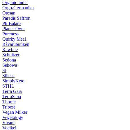
Organic India
Orgo-Germanika
Otosan
Paradis Saffron
Ph-Balans
PlanetsOwn
Pureness
Quirky Meal
Råvarubutiken
Rawbite
Schnitzer
Sedona
Sekowa
SI
Silicea
SimplyKeto
STHL
Terra Gaia
TerraSana
Thorne
Tribest
Vegan Milker
Vegetology
Vivani
Voelkel