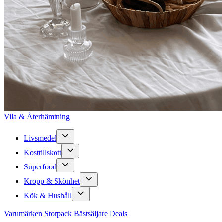
Vila & Återhämtning
Livsmedel
Kosttillskott
Superfood
Kropp & Skönhet
Kök & Hushåll
Varumärken
Storpack
Bästsäljare
Deals