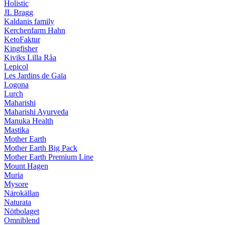
Holistic
JL Bragg
Kaldanis family
Kerchenfarm Hahn
KetoFaktur
Kingfisher
Kiviks Lilla Råa
Lepicol
Les Jardins de Gaïa
Logona
Lurch
Maharishi
Maharishi Ayurveda
Manuka Health
Mastika
Mother Earth
Mother Earth Big Pack
Mother Earth Premium Line
Mount Hagen
Muria
Mysore
Närokällan
Naturata
Nötbolaget
Omniblend