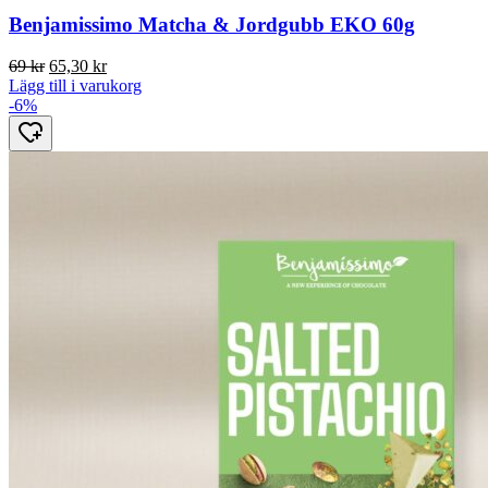
Benjamissimo Matcha & Jordgubb EKO 60g
Det
Det
69
kr
65,30
kr
ursprungliga
nuvarande
Lägg till i varukorg
priset
priset
-6%
var:
är:
69 kr.
65,30 kr.