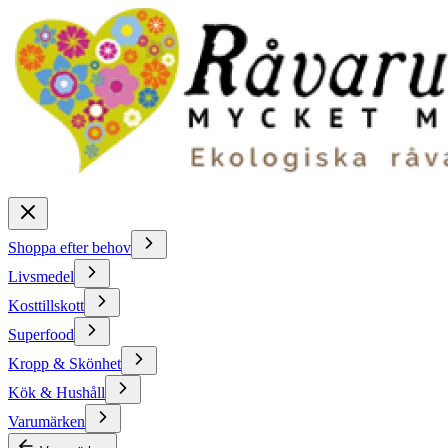
Shoppa efter behov
Livsmedel
Kosttillskott
Superfood
Kropp & Skönhet
Kök & Hushåll
Varumärken