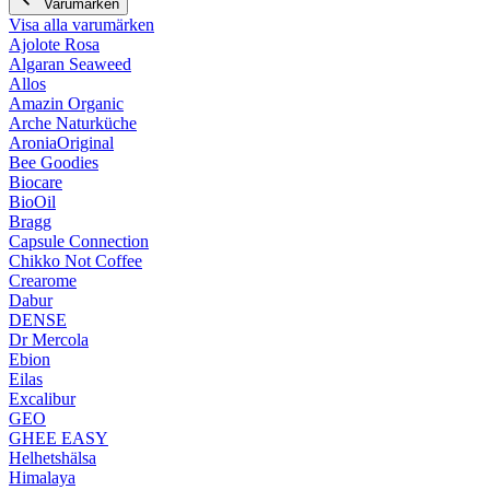
Varumärken
Visa alla varumärken
Ajolote Rosa
Algaran Seaweed
Allos
Amazin Organic
Arche Naturküche
AroniaOriginal
Bee Goodies
Biocare
BioOil
Bragg
Capsule Connection
Chikko Not Coffee
Crearome
Dabur
DENSE
Dr Mercola
Ebion
Eilas
Excalibur
GEO
GHEE EASY
Helhetshälsa
Himalaya