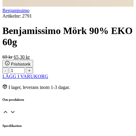
Benjamissimo
Artikelnr: 2791
Benjamissimo Mörk 90% EKO
60g
Det
Det
69
kr
65,30
kr
ursprungliga
nuvarande
Prishistorik
priset
priset
Benjamissimo
-
+
var:
är:
Mörk
LÄGG I VARUKORG
69 kr.
65,30 kr.
90%
EKO
I lager, leverans inom 1-3 dagar.
60g
mängd
Om produkten
Specifikation