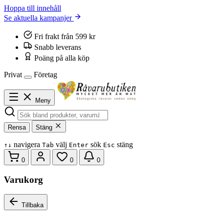
Hoppa till innehåll
Se aktuella kampanjer
Fri frakt från 599 kr
Snabb leverans
Poäng på alla köp
Privat
Företag
Meny
Rensa
Stäng
navigera
välj
sök
stäng
↑
↓
Tab
Enter
Esc
0
0
0
Varukorg
Tillbaka