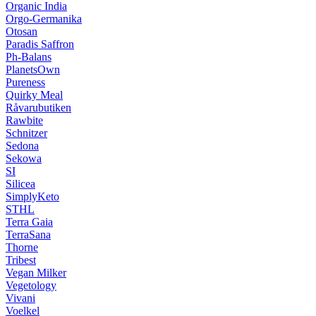
Organic India
Orgo-Germanika
Otosan
Paradis Saffron
Ph-Balans
PlanetsOwn
Pureness
Quirky Meal
Råvarubutiken
Rawbite
Schnitzer
Sedona
Sekowa
SI
Silicea
SimplyKeto
STHL
Terra Gaia
TerraSana
Thorne
Tribest
Vegan Milker
Vegetology
Vivani
Voelkel