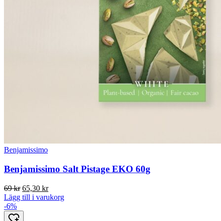
Benjamissimo
Benjamissimo Salt Pistage EKO 60g
Det
Det
69
kr
65,30
kr
ursprungliga
nuvarande
Lägg till i varukorg
priset
priset
-6%
var:
är: