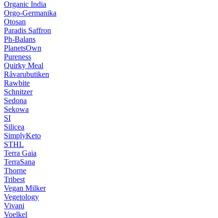
Organic India
Orgo-Germanika
Otosan
Paradis Saffron
Ph-Balans
PlanetsOwn
Pureness
Quirky Meal
Råvarubutiken
Rawbite
Schnitzer
Sedona
Sekowa
SI
Silicea
SimplyKeto
STHL
Terra Gaia
TerraSana
Thorne
Tribest
Vegan Milker
Vegetology
Vivani
Voelkel