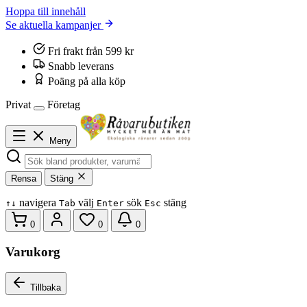
Hoppa till innehåll
Se aktuella kampanjer
Fri frakt från 599 kr
Snabb leverans
Poäng på alla köp
Privat
Företag
Meny
Rensa
Stäng
navigera
välj
sök
stäng
↑
↓
Tab
Enter
Esc
0
0
0
Varukorg
Tillbaka