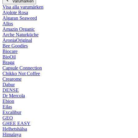
Varumärken
Visa alla varumärken
Ajolote Rosa
Algaran Seaweed
Allos
Amazin Organic
Arche Naturküche
AroniaOriginal
Bee Goodies
Biocare
BioOil
Bragg
Capsule Connection
Chikko Not Coffee
Crearome
Dabur
DENSE
Dr Mercola
Ebion
Eilas
Excalibur
GEO
GHEE EASY
Helhetshälsa
Himalaya