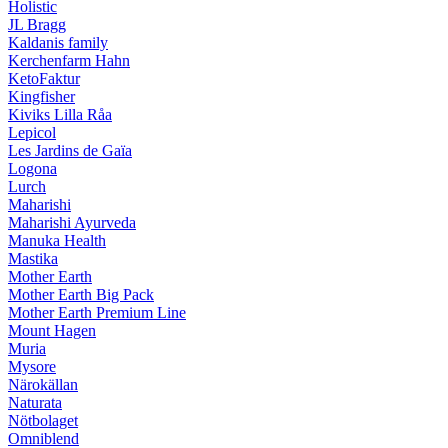
Holistic
JL Bragg
Kaldanis family
Kerchenfarm Hahn
KetoFaktur
Kingfisher
Kiviks Lilla Råa
Lepicol
Les Jardins de Gaïa
Logona
Lurch
Maharishi
Maharishi Ayurveda
Manuka Health
Mastika
Mother Earth
Mother Earth Big Pack
Mother Earth Premium Line
Mount Hagen
Muria
Mysore
Närokällan
Naturata
Nötbolaget
Omniblend