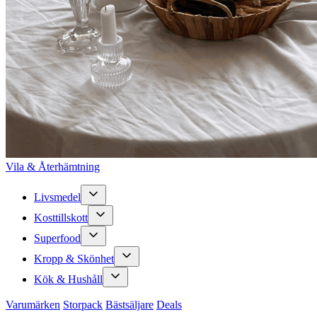
Vila & Återhämtning
Livsmedel
Kosttillskott
Superfood
Kropp & Skönhet
Kök & Hushåll
Varumärken
Storpack
Bästsäljare
Deals