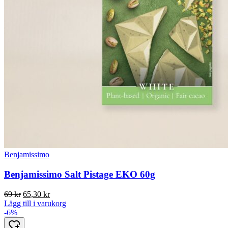
Benjamissimo
Benjamissimo Salt Pistage EKO 60g
Det
Det
69
kr
65,30
kr
ursprungliga
nuvarande
Lägg till i varukorg
priset
priset
-6%
var:
är: