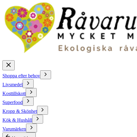
Shoppa efter behov
Livsmedel
Kosttillskott
Superfood
Kropp & Skönhet
Kök & Hushåll
Varumärken