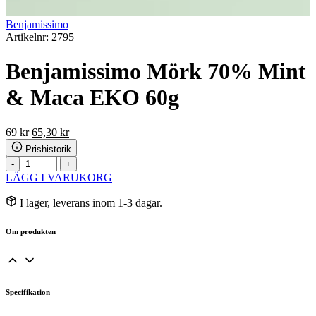
Benjamissimo
Artikelnr: 2795
Benjamissimo Mörk 70% Mint
& Maca EKO 60g
Det
Det
69
kr
65,30
kr
ursprungliga
nuvarande
Prishistorik
priset
priset
Benjamissimo
-
+
var:
är:
Mörk
LÄGG I VARUKORG
69 kr.
65,30 kr.
70%
Mint
I lager, leverans inom 1-3 dagar.
&
Maca
Om produkten
EKO
60g
mängd
Specifikation