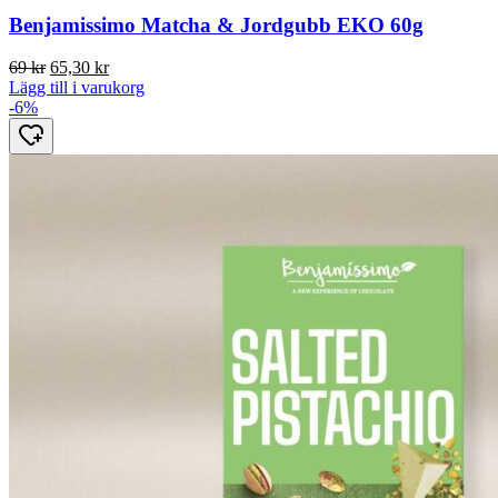
Benjamissimo Matcha & Jordgubb EKO 60g
Det
Det
69
kr
65,30
kr
ursprungliga
nuvarande
Lägg till i varukorg
priset
priset
-6%
var:
är:
69 kr.
65,30 kr.