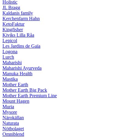
Holistic
JL Bragg
Kaldanis family
Kerchenfarm Hahn
KetoFaktur
Kingfisher
Kiviks Lilla Råa
Lepicol
Les Jardins de Gaïa
Logona
Lurch
Maharishi
Maharishi Ayurveda
Manuka Health
Mastika
Mother Earth
Mother Earth Big Pack
Mother Earth Premium Line
Mount Hagen
Muria
Mysore
Närokällan
Naturata
Nötbolaget
Omniblend