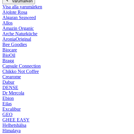
Varumärken
Visa alla varumärken
Ajolote Rosa
Algaran Seaweed
Allos
Amazin Organic
Arche Naturküche
AroniaOriginal
Bee Goodies
Biocare
BioOil
Bragg
Capsule Connection
Chikko Not Coffee
Crearome
Dabur
DENSE
Dr Mercola
Ebion
Eilas
Excalibur
GEO
GHEE EASY
Helhetshälsa
Himalaya