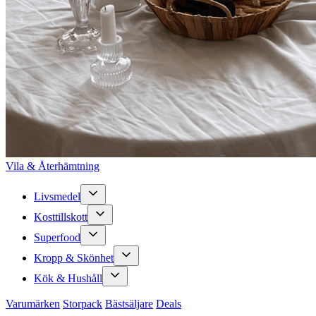
Vila & Återhämtning
Livsmedel
Kosttillskott
Superfood
Kropp & Skönhet
Kök & Hushåll
Varumärken
Storpack
Bästsäljare
Deals