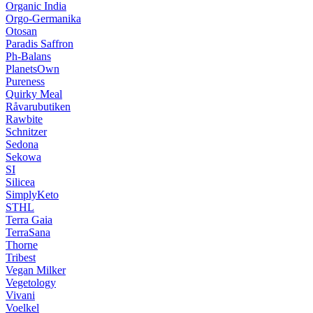
Organic India
Orgo-Germanika
Otosan
Paradis Saffron
Ph-Balans
PlanetsOwn
Pureness
Quirky Meal
Råvarubutiken
Rawbite
Schnitzer
Sedona
Sekowa
SI
Silicea
SimplyKeto
STHL
Terra Gaia
TerraSana
Thorne
Tribest
Vegan Milker
Vegetology
Vivani
Voelkel