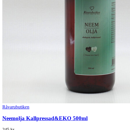
Råvarubutiken
Neemolja Kallpressad&EKO 500ml
245
kr