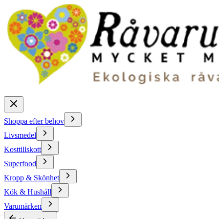
Shoppa efter behov
Livsmedel
Kosttillskott
Superfood
Kropp & Skönhet
Kök & Hushåll
Varumärken