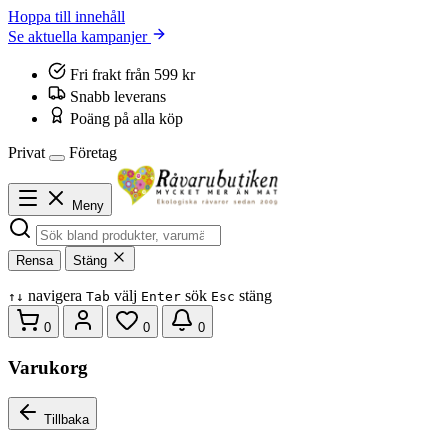
Hoppa till innehåll
Se aktuella kampanjer
Fri frakt från 599 kr
Snabb leverans
Poäng på alla köp
Privat
Företag
Meny
Rensa
Stäng
navigera
välj
sök
stäng
↑
↓
Tab
Enter
Esc
0
0
0
Varukorg
Tillbaka