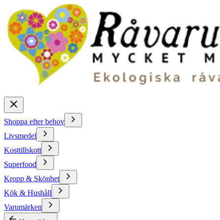
Shoppa efter behov
Livsmedel
Kosttillskott
Superfood
Kropp & Skönhet
Kök & Hushåll
Varumärken