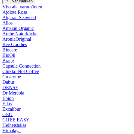
Varumärken
Visa alla varumärken
Ajolote Rosa
Algaran Seaweed
Allos
Amazin Organic
Arche Naturküche
AroniaOriginal
Bee Goodies
Biocare
BioOil
Bragg
Capsule Connection
Chikko Not Coffee
Crearome
Dabur
DENSE
Dr Mercola
Ebion
Eilas
Excalibur
GEO
GHEE EASY
Helhetshälsa
Himalaya