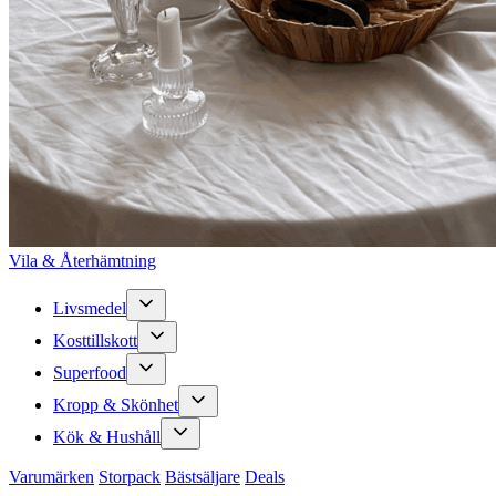
Vila & Återhämtning
Livsmedel
Kosttillskott
Superfood
Kropp & Skönhet
Kök & Hushåll
Varumärken
Storpack
Bästsäljare
Deals