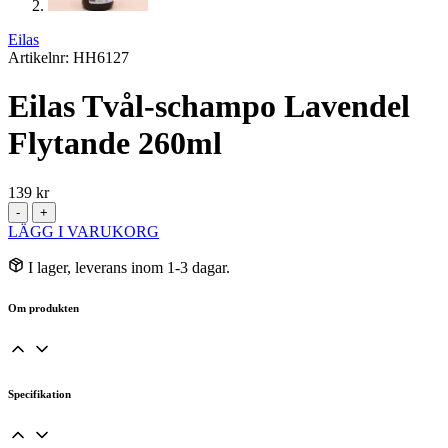
Eilas
Artikelnr: HH6127
Eilas Tvål-schampo Lavendel
Flytande 260ml
139
kr
Eilas
-
+
Tvål-
LÄGG I VARUKORG
schampo
Lavendel
I lager, leverans inom 1-3 dagar.
Flytande
260ml
Om produkten
mängd
Specifikation