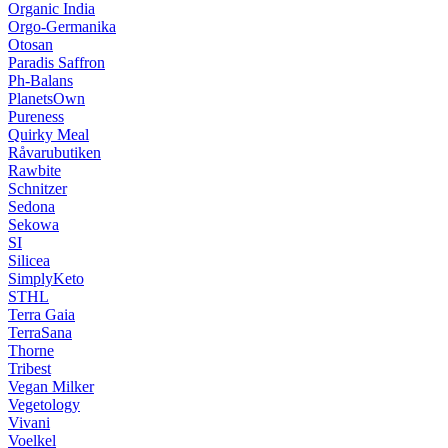
Organic India
Orgo-Germanika
Otosan
Paradis Saffron
Ph-Balans
PlanetsOwn
Pureness
Quirky Meal
Råvarubutiken
Rawbite
Schnitzer
Sedona
Sekowa
SI
Silicea
SimplyKeto
STHL
Terra Gaia
TerraSana
Thorne
Tribest
Vegan Milker
Vegetology
Vivani
Voelkel