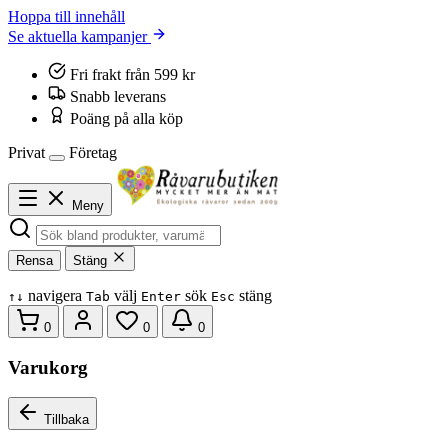
Hoppa till innehåll
Se aktuella kampanjer
Fri frakt från 599 kr
Snabb leverans
Poäng på alla köp
Privat
Företag
Meny
Rensa
Stäng
navigera
välj
sök
stäng
↑
↓
Tab
Enter
Esc
0
0
0
Varukorg
Tillbaka