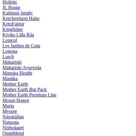
Holistic
JL Bragg
Kaldanis family
Kerchenfarm Hahn
KetoFaktur
Kingfisher
Kiviks Lilla Råa
Lepicol
Les Jardins de Gaïa
Logona
Lurch
Maharishi
Maharishi Ayurveda
Manuka Health
Mastika
Mother Earth
Mother Earth Big Pack
Mother Earth Premium Line
Mount Hagen
Muria
Mysore
Närokällan
Naturata
Nötbolaget
Omniblend