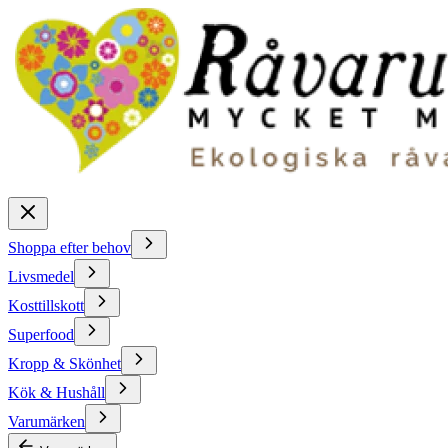
Shoppa efter behov
Livsmedel
Kosttillskott
Superfood
Kropp & Skönhet
Kök & Hushåll
Varumärken