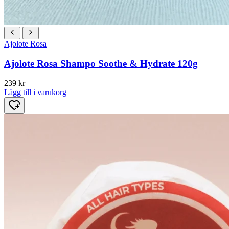
Ajolote Rosa
Ajolote Rosa Shampo Soothe & Hydrate 120g
239
kr
Lägg till i varukorg