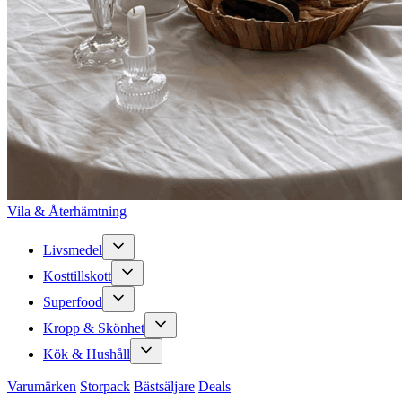
Vila & Återhämtning
Livsmedel
Kosttillskott
Superfood
Kropp & Skönhet
Kök & Hushåll
Varumärken
Storpack
Bästsäljare
Deals