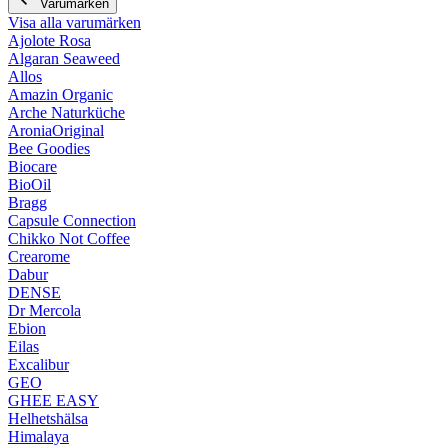
Varumärken
Visa alla varumärken
Ajolote Rosa
Algaran Seaweed
Allos
Amazin Organic
Arche Naturküche
AroniaOriginal
Bee Goodies
Biocare
BioOil
Bragg
Capsule Connection
Chikko Not Coffee
Crearome
Dabur
DENSE
Dr Mercola
Ebion
Eilas
Excalibur
GEO
GHEE EASY
Helhetshälsa
Himalaya