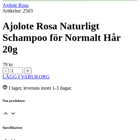
Ajolote Rosa
Artikelnr: 2503
Ajolote Rosa Naturligt
Schampoo för Normalt Hår
20g
79
kr
Ajolote
-
+
Rosa
LÄGG I VARUKORG
Naturligt
Schampoo
I lager, leverans inom 1-3 dagar.
för
Normalt
Om produkten
Hår
20g
mängd
Specifikation