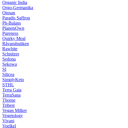
Organic India
Orgo-Germanika
Otosan
Paradis Saffron
Ph-Balans
PlanetsOwn
Pureness
Quirky Meal
Råvarubutiken
Rawbite
Schnitzer
Sedona
Sekowa
SI
Silicea
SimplyKeto
STHL
Terra Gaia
TerraSana
Thorne
Tribest
Vegan Milker
Vegetology
Vivani
Voelkel