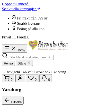
Hoppa till innehåll
Se aktuella kampanjer
Fri frakt från 599 kr
Snabb leverans
Poäng på alla köp
Privat
Företag
Meny
Rensa
Stäng
navigera
välj
sök
stäng
↑
↓
Tab
Enter
Esc
0
0
0
Varukorg
Tillbaka