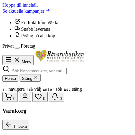
Hoppa till innehåll
Se aktuella kampanjer
Fri frakt från 599 kr
Snabb leverans
Poäng på alla köp
Privat
Företag
Meny
Rensa
Stäng
navigera
välj
sök
stäng
↑
↓
Tab
Enter
Esc
0
0
0
Varukorg
Tillbaka