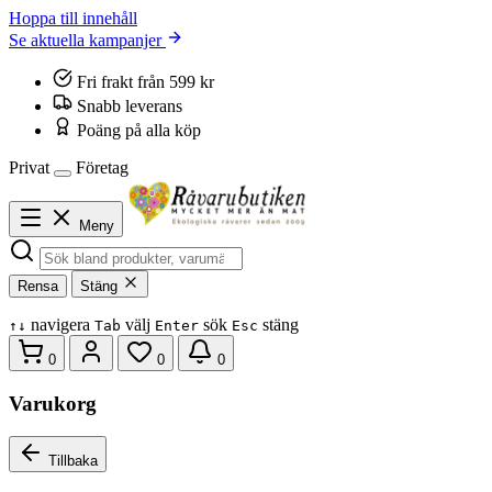
Hoppa till innehåll
Se aktuella kampanjer
Fri frakt från 599 kr
Snabb leverans
Poäng på alla köp
Privat
Företag
Meny
Rensa
Stäng
navigera
välj
sök
stäng
↑
↓
Tab
Enter
Esc
0
0
0
Varukorg
Tillbaka