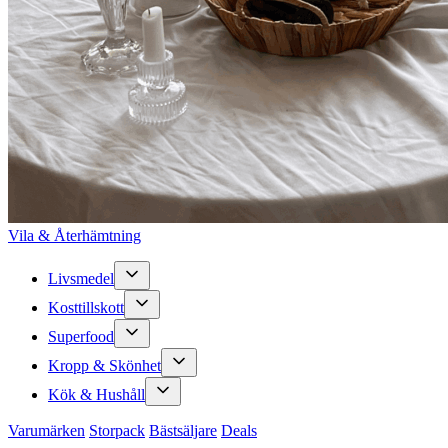
Vila & Återhämtning
Livsmedel
Kosttillskott
Superfood
Kropp & Skönhet
Kök & Hushåll
Varumärken
Storpack
Bästsäljare
Deals