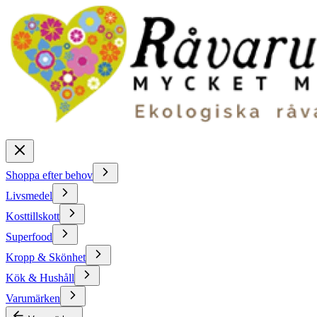
Shoppa efter behov
Livsmedel
Kosttillskott
Superfood
Kropp & Skönhet
Kök & Hushåll
Varumärken