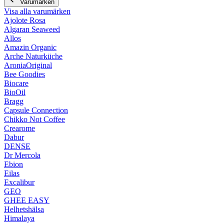
Varumärken
Visa alla varumärken
Ajolote Rosa
Algaran Seaweed
Allos
Amazin Organic
Arche Naturküche
AroniaOriginal
Bee Goodies
Biocare
BioOil
Bragg
Capsule Connection
Chikko Not Coffee
Crearome
Dabur
DENSE
Dr Mercola
Ebion
Eilas
Excalibur
GEO
GHEE EASY
Helhetshälsa
Himalaya