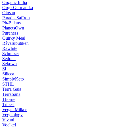
Organic India
Orgo-Germanika
Otosan
Paradis Saffron
Ph-Balans
PlanetsOwn
Pureness
Quirky Meal
Råvarubutiken
Rawbite
Schnitzer
Sedona
Sekowa
SI
Silicea
SimplyKeto
STHL
Terra Gaia
TerraSana
Thorne
Tribest
Vegan Milker
Vegetology
Vivani
Voelkel