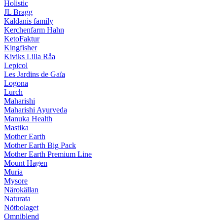
Holistic
JL Bragg
Kaldanis family
Kerchenfarm Hahn
KetoFaktur
Kingfisher
Kiviks Lilla Råa
Lepicol
Les Jardins de Gaïa
Logona
Lurch
Maharishi
Maharishi Ayurveda
Manuka Health
Mastika
Mother Earth
Mother Earth Big Pack
Mother Earth Premium Line
Mount Hagen
Muria
Mysore
Närokällan
Naturata
Nötbolaget
Omniblend