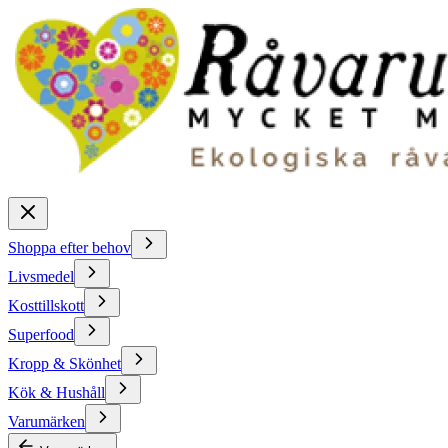
Shoppa efter behov
Livsmedel
Kosttillskott
Superfood
Kropp & Skönhet
Kök & Hushåll
Varumärken