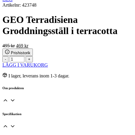
Artikelnr: 423748
GEO Terradisiena
Groddningsställ i terracotta
Det
Det
495
kr
469
kr
ursprungliga
nuvarande
Prishistorik
priset
priset
GEO
-
+
var:
är:
Terradisiena
LÄGG I VARUKORG
495 kr.
469 kr.
Groddningsställ
i
I lager, leverans inom 1-3 dagar.
terracotta
mängd
Om produkten
Specifikation