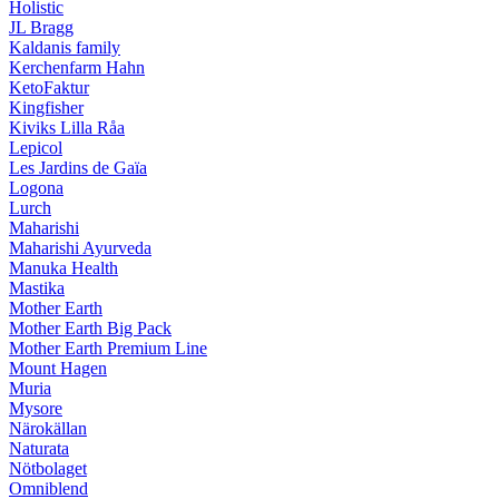
Holistic
JL Bragg
Kaldanis family
Kerchenfarm Hahn
KetoFaktur
Kingfisher
Kiviks Lilla Råa
Lepicol
Les Jardins de Gaïa
Logona
Lurch
Maharishi
Maharishi Ayurveda
Manuka Health
Mastika
Mother Earth
Mother Earth Big Pack
Mother Earth Premium Line
Mount Hagen
Muria
Mysore
Närokällan
Naturata
Nötbolaget
Omniblend