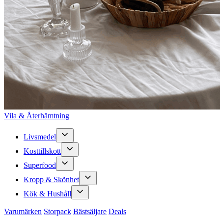
Vila & Återhämtning
Livsmedel
Kosttillskott
Superfood
Kropp & Skönhet
Kök & Hushåll
Varumärken
Storpack
Bästsäljare
Deals