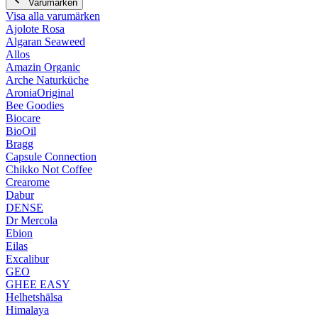
Varumärken
Visa alla varumärken
Ajolote Rosa
Algaran Seaweed
Allos
Amazin Organic
Arche Naturküche
AroniaOriginal
Bee Goodies
Biocare
BioOil
Bragg
Capsule Connection
Chikko Not Coffee
Crearome
Dabur
DENSE
Dr Mercola
Ebion
Eilas
Excalibur
GEO
GHEE EASY
Helhetshälsa
Himalaya