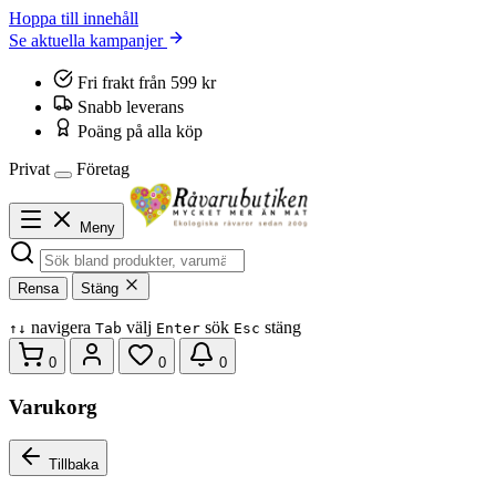
Hoppa till innehåll
Se aktuella kampanjer
Fri frakt från 599 kr
Snabb leverans
Poäng på alla köp
Privat
Företag
Meny
Rensa
Stäng
navigera
välj
sök
stäng
↑
↓
Tab
Enter
Esc
0
0
0
Varukorg
Tillbaka