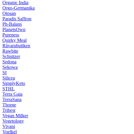
Organic India
Orgo-Germanika
Otosan
Paradis Saffron
Ph-Balans
PlanetsOwn
Pureness
Quirky Meal
Råvarubutiken
Rawbite
Schnitzer
Sedona
Sekowa
SI
Silicea
SimplyKeto
STHL
Terra Gaia
TerraSana
Thorne
Tribest
Vegan Milker
Vegetology
Vivani
Voelkel