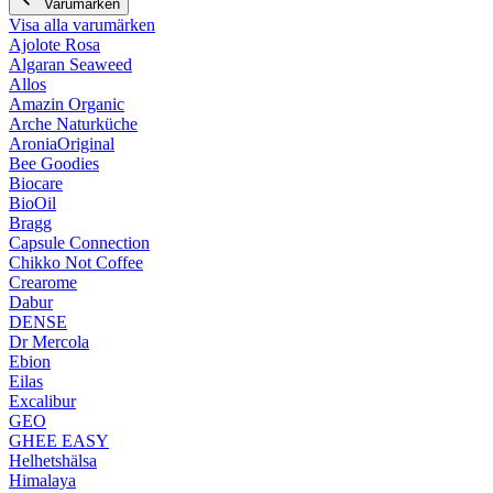
Varumärken
Visa alla varumärken
Ajolote Rosa
Algaran Seaweed
Allos
Amazin Organic
Arche Naturküche
AroniaOriginal
Bee Goodies
Biocare
BioOil
Bragg
Capsule Connection
Chikko Not Coffee
Crearome
Dabur
DENSE
Dr Mercola
Ebion
Eilas
Excalibur
GEO
GHEE EASY
Helhetshälsa
Himalaya