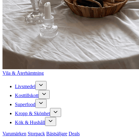
Vila & Återhämtning
Livsmedel
Kosttillskott
Superfood
Kropp & Skönhet
Kök & Hushåll
Varumärken
Storpack
Bästsäljare
Deals