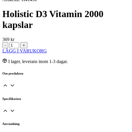
Holistic D3 Vitamin 2000
kapslar
369
kr
Holistic
-
+
D3
LÄGG I VARUKORG
Vitamin
2000
I lager, leverans inom 1-3 dagar.
kapslar
mängd
Om produkten
Specifikation
Användning