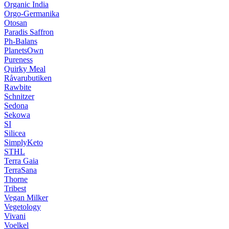
Organic India
Orgo-Germanika
Otosan
Paradis Saffron
Ph-Balans
PlanetsOwn
Pureness
Quirky Meal
Råvarubutiken
Rawbite
Schnitzer
Sedona
Sekowa
SI
Silicea
SimplyKeto
STHL
Terra Gaia
TerraSana
Thorne
Tribest
Vegan Milker
Vegetology
Vivani
Voelkel