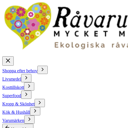
Shoppa efter behov
Livsmedel
Kosttillskott
Superfood
Kropp & Skönhet
Kök & Hushåll
Varumärken