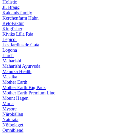
Holistic
JL Bragg
Kaldanis family
Kerchenfarm Hahn
KetoFaktur
Kingfisher
Kiviks Lilla Råa
Lepicol
Les Jardins de Gaïa
Logona
Lurch
Maharishi
Maharishi Ayurveda
Manuka Health
Mastika
Mother Earth
Mother Earth Big Pack
Mother Earth Premium Line
Mount Hagen
Muria
Mysore
Närokällan
Naturata
Nötbolaget
Omniblend