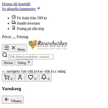
Hoppa till innehåll
Se aktuella kampanjer
Fri frakt från 599 kr
Snabb leverans
Poäng på alla köp
Privat
Företag
Meny
Rensa
Stäng
navigera
välj
sök
stäng
↑
↓
Tab
Enter
Esc
0
0
0
Varukorg
Tillbaka