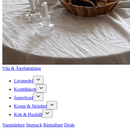
Vila & Återhämtning
Livsmedel
Kosttillskott
Superfood
Kropp & Skönhet
Kök & Hushåll
Varumärken
Storpack
Bästsäljare
Deals