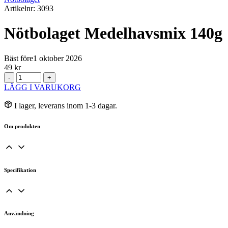
Artikelnr: 3093
Nötbolaget Medelhavsmix 140g
Bäst före
1 oktober 2026
49
kr
Nötbolaget
-
+
Medelhavsmix
LÄGG I VARUKORG
140g
mängd
I lager, leverans inom 1-3 dagar.
Om produkten
Specifikation
Användning