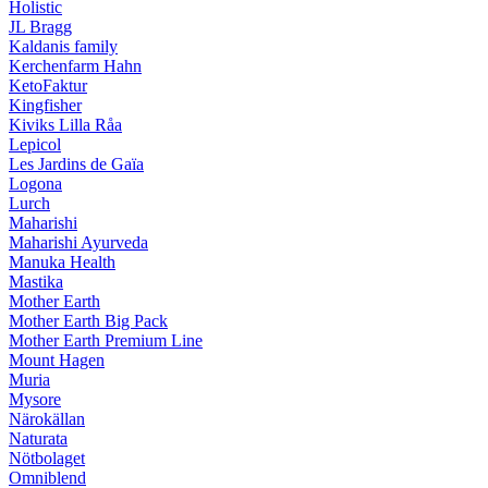
Holistic
JL Bragg
Kaldanis family
Kerchenfarm Hahn
KetoFaktur
Kingfisher
Kiviks Lilla Råa
Lepicol
Les Jardins de Gaïa
Logona
Lurch
Maharishi
Maharishi Ayurveda
Manuka Health
Mastika
Mother Earth
Mother Earth Big Pack
Mother Earth Premium Line
Mount Hagen
Muria
Mysore
Närokällan
Naturata
Nötbolaget
Omniblend