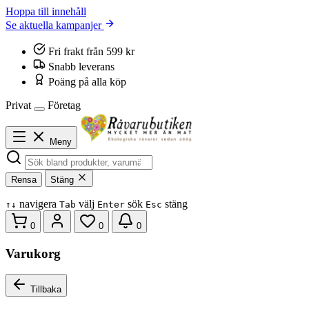
Hoppa till innehåll
Se aktuella kampanjer
Fri frakt från 599 kr
Snabb leverans
Poäng på alla köp
Privat
Företag
Meny
Rensa
Stäng
navigera
välj
sök
stäng
↑
↓
Tab
Enter
Esc
0
0
0
Varukorg
Tillbaka