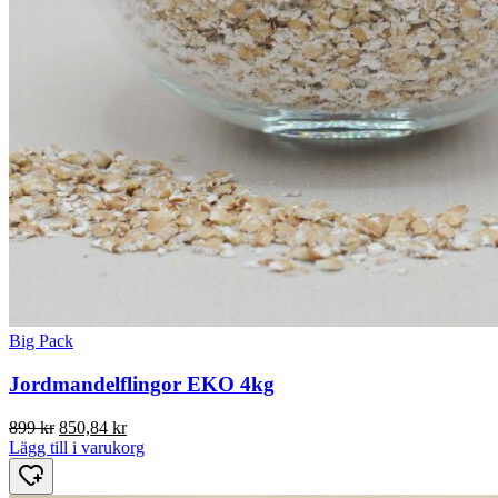
Big Pack
Jordmandelflingor EKO 4kg
Det
Det
899
kr
850,84
kr
ursprungliga
nuvarande
Lägg till i varukorg
priset
priset
var:
är: