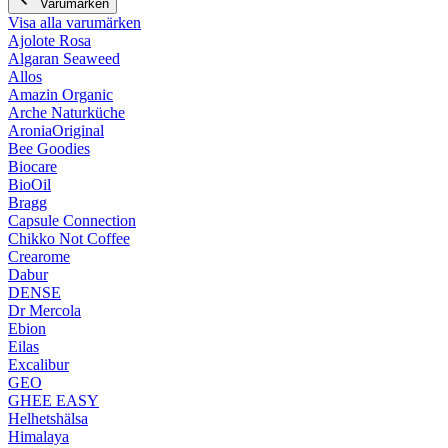
Varumärken
Visa alla varumärken
Ajolote Rosa
Algaran Seaweed
Allos
Amazin Organic
Arche Naturküche
AroniaOriginal
Bee Goodies
Biocare
BioOil
Bragg
Capsule Connection
Chikko Not Coffee
Crearome
Dabur
DENSE
Dr Mercola
Ebion
Eilas
Excalibur
GEO
GHEE EASY
Helhetshälsa
Himalaya