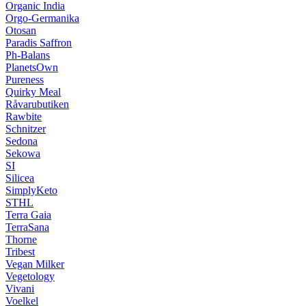
Organic India
Orgo-Germanika
Otosan
Paradis Saffron
Ph-Balans
PlanetsOwn
Pureness
Quirky Meal
Råvarubutiken
Rawbite
Schnitzer
Sedona
Sekowa
SI
Silicea
SimplyKeto
STHL
Terra Gaia
TerraSana
Thorne
Tribest
Vegan Milker
Vegetology
Vivani
Voelkel