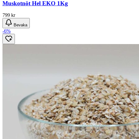
Muskotnöt Hel EKO 1Kg
799
kr
Bevaka
-6%