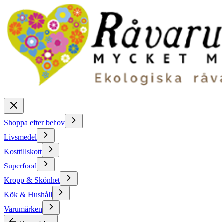
Shoppa efter behov
Livsmedel
Kosttillskott
Superfood
Kropp & Skönhet
Kök & Hushåll
Varumärken