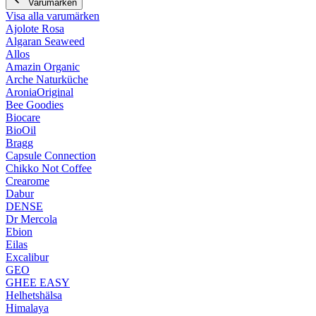
Varumärken
Visa alla varumärken
Ajolote Rosa
Algaran Seaweed
Allos
Amazin Organic
Arche Naturküche
AroniaOriginal
Bee Goodies
Biocare
BioOil
Bragg
Capsule Connection
Chikko Not Coffee
Crearome
Dabur
DENSE
Dr Mercola
Ebion
Eilas
Excalibur
GEO
GHEE EASY
Helhetshälsa
Himalaya