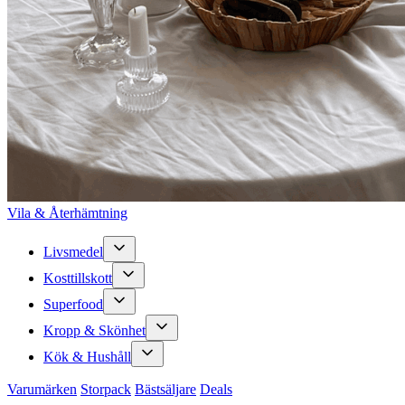
Vila & Återhämtning
Livsmedel
Kosttillskott
Superfood
Kropp & Skönhet
Kök & Hushåll
Varumärken
Storpack
Bästsäljare
Deals