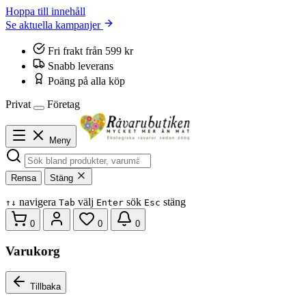
Hoppa till innehåll
Se aktuella kampanjer
Fri frakt från 599 kr
Snabb leverans
Poäng på alla köp
Privat
Företag
Meny
Rensa
Stäng
navigera
välj
sök
stäng
↑
↓
Tab
Enter
Esc
0
0
0
Varukorg
Tillbaka