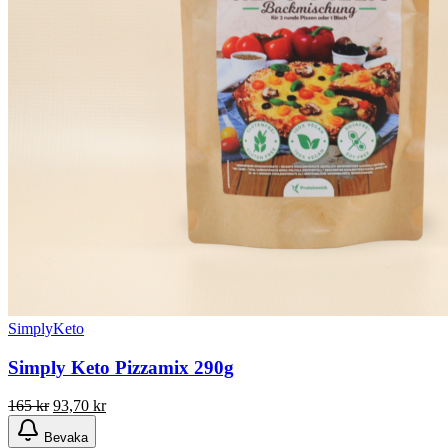
SimplyKeto
Simply Keto Pizzamix 290g
Det
Det
165
kr
93,70
kr
ursprungliga
nuvarande
Bevaka
priset
priset