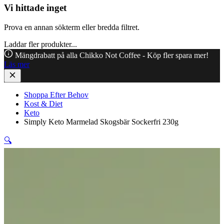
Vi hittade inget
Prova en annan sökterm eller bredda filtret.
Laddar fler produkter...
Mängdrabatt på alla Chikko Not Coffee - Köp fler spara mer!
Läs mer
Shoppa Efter Behov
Kost & Diet
Keto
Simply Keto Marmelad Skogsbär Sockerfri 230g
🔍