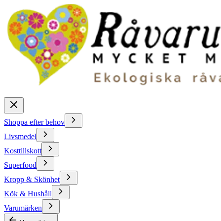
Shoppa efter behov
Livsmedel
Kosttillskott
Superfood
Kropp & Skönhet
Kök & Hushåll
Varumärken