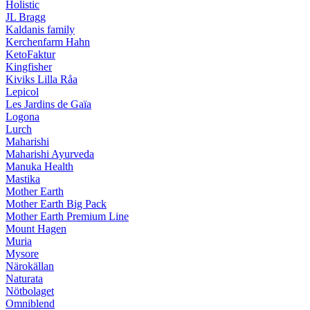
Holistic
JL Bragg
Kaldanis family
Kerchenfarm Hahn
KetoFaktur
Kingfisher
Kiviks Lilla Råa
Lepicol
Les Jardins de Gaïa
Logona
Lurch
Maharishi
Maharishi Ayurveda
Manuka Health
Mastika
Mother Earth
Mother Earth Big Pack
Mother Earth Premium Line
Mount Hagen
Muria
Mysore
Närokällan
Naturata
Nötbolaget
Omniblend