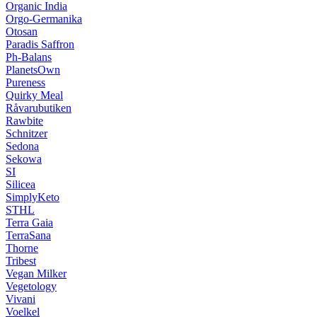
Organic India
Orgo-Germanika
Otosan
Paradis Saffron
Ph-Balans
PlanetsOwn
Pureness
Quirky Meal
Råvarubutiken
Rawbite
Schnitzer
Sedona
Sekowa
SI
Silicea
SimplyKeto
STHL
Terra Gaia
TerraSana
Thorne
Tribest
Vegan Milker
Vegetology
Vivani
Voelkel