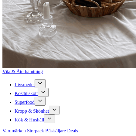
Vila & Återhämtning
Livsmedel
Kosttillskott
Superfood
Kropp & Skönhet
Kök & Hushåll
Varumärken
Storpack
Bästsäljare
Deals