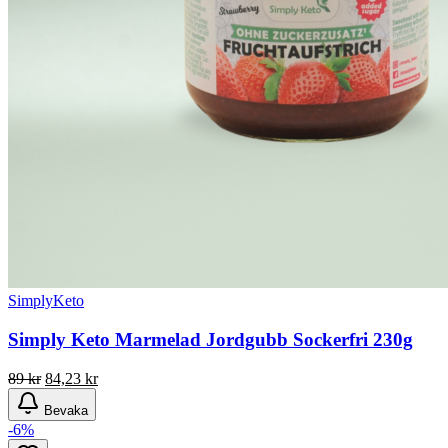
SimplyKeto
Simply Keto Marmelad Jordgubb Sockerfri 230g
Det
Det
89
kr
84,23
kr
ursprungliga
nuvarande
Bevaka
priset
priset
-6%
var:
är: