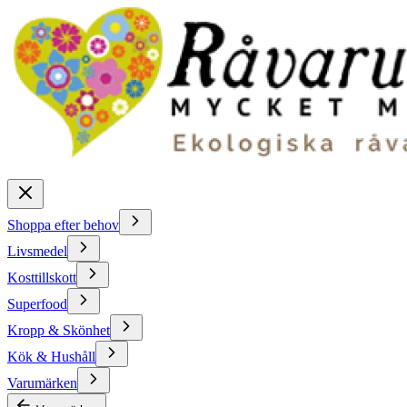
Shoppa efter behov
Livsmedel
Kosttillskott
Superfood
Kropp & Skönhet
Kök & Hushåll
Varumärken