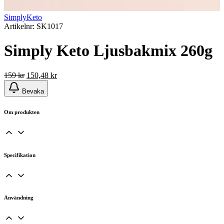
SimplyKeto
Artikelnr: SK1017
Simply Keto Ljusbakmix 260g
Det
Det
159
kr
150,48
kr
ursprungliga
nuvarande
Bevaka
priset
priset
var:
är:
159 kr.
150,48 kr.
Om produkten
Specifikation
Användning