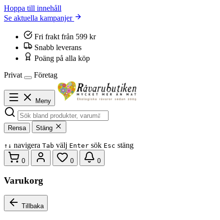
Hoppa till innehåll
Se aktuella kampanjer
Fri frakt från 599 kr
Snabb leverans
Poäng på alla köp
Privat
Företag
Meny
Rensa
Stäng
navigera
välj
sök
stäng
↑
↓
Tab
Enter
Esc
0
0
0
Varukorg
Tillbaka