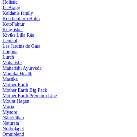
Holistic
JL Bragg
Kaldanis family
Kerchenfarm Hahn
KetoFaktur
Kingfisher
Kiviks Lilla Råa
Lepicol
Les Jardins de Gaïa
Logona
Lurch
Maharishi
Maharishi Ayurveda
Manuka Health
Mastika
Mother Earth
Mother Earth Big Pack
Mother Earth Premium Line
Mount Hagen
Muria
Mysore
Närokällan
Naturata
Nötbolaget
Omniblend