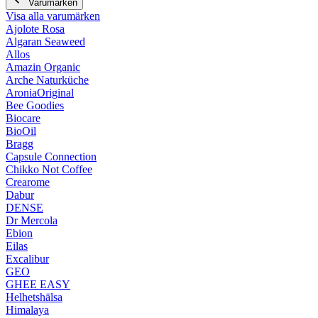
Varumärken
Visa alla varumärken
Ajolote Rosa
Algaran Seaweed
Allos
Amazin Organic
Arche Naturküche
AroniaOriginal
Bee Goodies
Biocare
BioOil
Bragg
Capsule Connection
Chikko Not Coffee
Crearome
Dabur
DENSE
Dr Mercola
Ebion
Eilas
Excalibur
GEO
GHEE EASY
Helhetshälsa
Himalaya