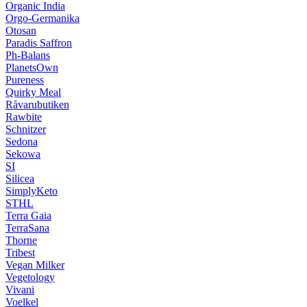
Organic India
Orgo-Germanika
Otosan
Paradis Saffron
Ph-Balans
PlanetsOwn
Pureness
Quirky Meal
Råvarubutiken
Rawbite
Schnitzer
Sedona
Sekowa
SI
Silicea
SimplyKeto
STHL
Terra Gaia
TerraSana
Thorne
Tribest
Vegan Milker
Vegetology
Vivani
Voelkel