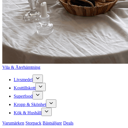
Vila & Återhämtning
Livsmedel
Kosttillskott
Superfood
Kropp & Skönhet
Kök & Hushåll
Varumärken
Storpack
Bästsäljare
Deals