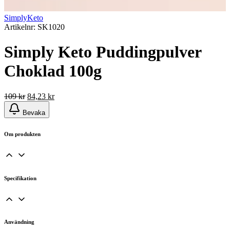
SimplyKeto
Artikelnr: SK1020
Simply Keto Puddingpulver
Choklad 100g
Det
Det
109
kr
84,23
kr
ursprungliga
nuvarande
Bevaka
priset
priset
var:
är:
109 kr.
84,23 kr.
Om produkten
Specifikation
Användning