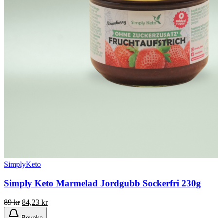
SimplyKeto
Simply Keto Marmelad Jordgubb Sockerfri 230g
Det
Det
89
kr
84,23
kr
ursprungliga
nuvarande
Bevaka