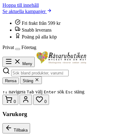
Hoppa till innehåll
Se aktuella kampanjer
Fri frakt från 599 kr
Snabb leverans
Poäng på alla köp
Privat
Företag
Meny
Rensa
Stäng
navigera
välj
sök
stäng
↑
↓
Tab
Enter
Esc
0
0
Varukorg
Tillbaka