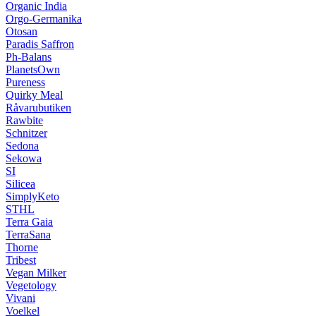
Organic India
Orgo-Germanika
Otosan
Paradis Saffron
Ph-Balans
PlanetsOwn
Pureness
Quirky Meal
Råvarubutiken
Rawbite
Schnitzer
Sedona
Sekowa
SI
Silicea
SimplyKeto
STHL
Terra Gaia
TerraSana
Thorne
Tribest
Vegan Milker
Vegetology
Vivani
Voelkel