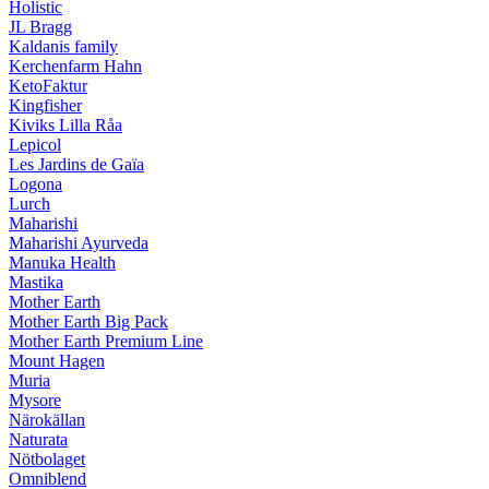
Holistic
JL Bragg
Kaldanis family
Kerchenfarm Hahn
KetoFaktur
Kingfisher
Kiviks Lilla Råa
Lepicol
Les Jardins de Gaïa
Logona
Lurch
Maharishi
Maharishi Ayurveda
Manuka Health
Mastika
Mother Earth
Mother Earth Big Pack
Mother Earth Premium Line
Mount Hagen
Muria
Mysore
Närokällan
Naturata
Nötbolaget
Omniblend