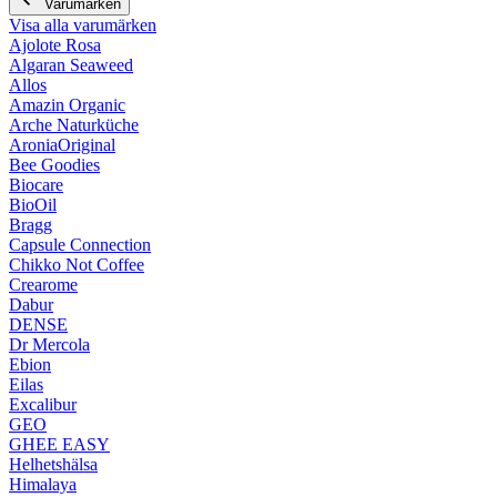
Varumärken
Visa alla varumärken
Ajolote Rosa
Algaran Seaweed
Allos
Amazin Organic
Arche Naturküche
AroniaOriginal
Bee Goodies
Biocare
BioOil
Bragg
Capsule Connection
Chikko Not Coffee
Crearome
Dabur
DENSE
Dr Mercola
Ebion
Eilas
Excalibur
GEO
GHEE EASY
Helhetshälsa
Himalaya