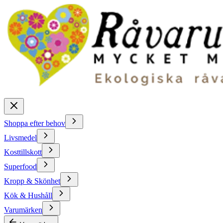
Shoppa efter behov
Livsmedel
Kosttillskott
Superfood
Kropp & Skönhet
Kök & Hushåll
Varumärken