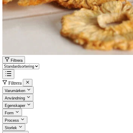
Filtrera
Filtrera
Varumärken
Användning
Egenskaper
Form
Process
Storlek