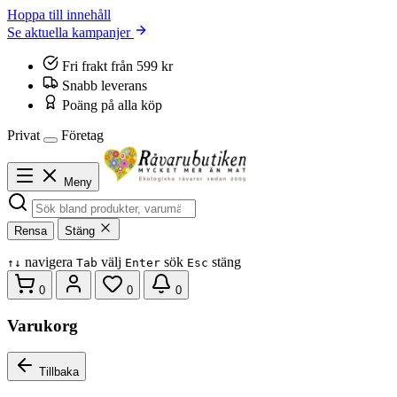
Hoppa till innehåll
Se aktuella kampanjer
Fri frakt från 599 kr
Snabb leverans
Poäng på alla köp
Privat
Företag
Meny
Rensa
Stäng
navigera
välj
sök
stäng
↑
↓
Tab
Enter
Esc
0
0
0
Varukorg
Tillbaka