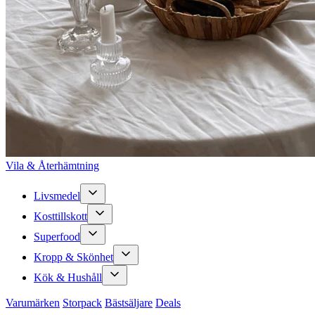
Vila & Återhämtning
Livsmedel
Kosttillskott
Superfood
Kropp & Skönhet
Kök & Hushåll
Varumärken
Storpack
Bästsäljare
Deals