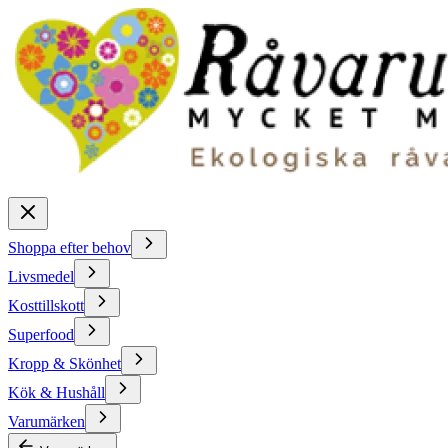
Shoppa efter behov
Livsmedel
Kosttillskott
Superfood
Kropp & Skönhet
Kök & Hushåll
Varumärken