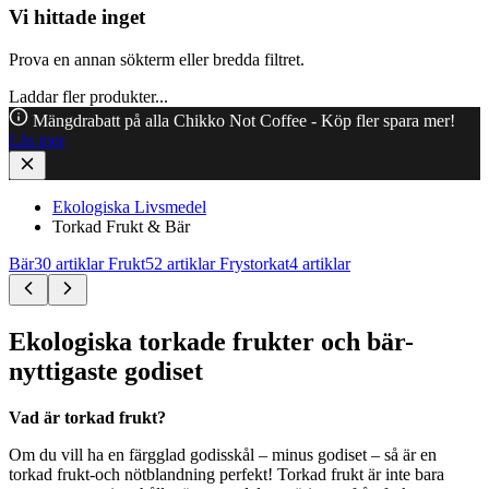
Vi hittade inget
Prova en annan sökterm eller bredda filtret.
Laddar fler produkter...
Mängdrabatt på alla Chikko Not Coffee - Köp fler spara mer!
Läs mer
Ekologiska Livsmedel
Torkad Frukt & Bär
Bär
30 artiklar
Frukt
52 artiklar
Frystorkat
4 artiklar
Ekologiska torkade frukter och bär-
nyttigaste godiset
Vad är torkad frukt?
Om du vill ha en färgglad godisskål – minus godiset – så är en
torkad frukt-och nötblandning perfekt! Torkad frukt är inte bara