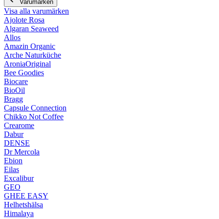
Varumärken
Visa alla varumärken
Ajolote Rosa
Algaran Seaweed
Allos
Amazin Organic
Arche Naturküche
AroniaOriginal
Bee Goodies
Biocare
BioOil
Bragg
Capsule Connection
Chikko Not Coffee
Crearome
Dabur
DENSE
Dr Mercola
Ebion
Eilas
Excalibur
GEO
GHEE EASY
Helhetshälsa
Himalaya