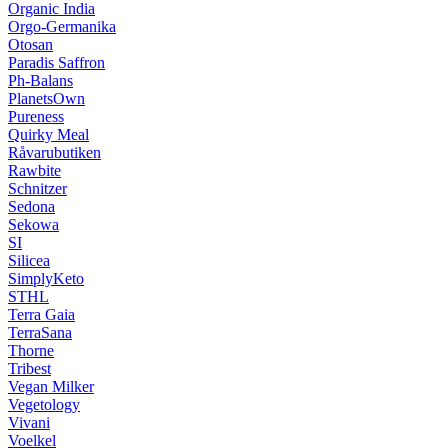
Organic India
Orgo-Germanika
Otosan
Paradis Saffron
Ph-Balans
PlanetsOwn
Pureness
Quirky Meal
Råvarubutiken
Rawbite
Schnitzer
Sedona
Sekowa
SI
Silicea
SimplyKeto
STHL
Terra Gaia
TerraSana
Thorne
Tribest
Vegan Milker
Vegetology
Vivani
Voelkel