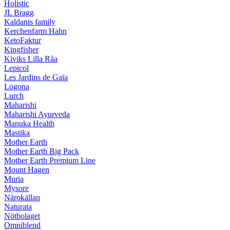
Holistic
JL Bragg
Kaldanis family
Kerchenfarm Hahn
KetoFaktur
Kingfisher
Kiviks Lilla Råa
Lepicol
Les Jardins de Gaïa
Logona
Lurch
Maharishi
Maharishi Ayurveda
Manuka Health
Mastika
Mother Earth
Mother Earth Big Pack
Mother Earth Premium Line
Mount Hagen
Muria
Mysore
Närokällan
Naturata
Nötbolaget
Omniblend