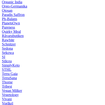
Organic India
Orgo-Germanika
Otosan
Paradis Saffron
Ph-Balans
PlanetsOwn
Pureness
Quirky Meal
Råvarubutiken
Rawbite
Schnitzer
Sedona
Sekowa
SI
Silicea
SimplyKeto
STHL
Terra Gaia
TerraSana
Thorne
Tribest
Vegan Milker
Vegetology
Vivani
Voelkel