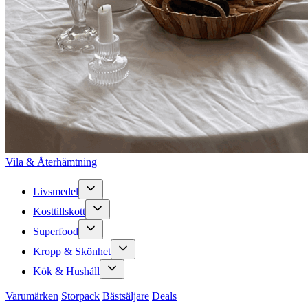
Vila & Återhämtning
Livsmedel
Kosttillskott
Superfood
Kropp & Skönhet
Kök & Hushåll
Varumärken
Storpack
Bästsäljare
Deals