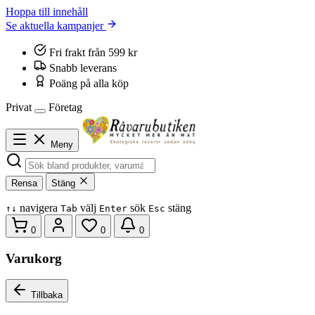
Hoppa till innehåll
Se aktuella kampanjer
Fri frakt från 599 kr
Snabb leverans
Poäng på alla köp
Privat
Företag
Meny
Rensa
Stäng
navigera
välj
sök
stäng
↑
↓
Tab
Enter
Esc
0
0
0
Varukorg
Tillbaka