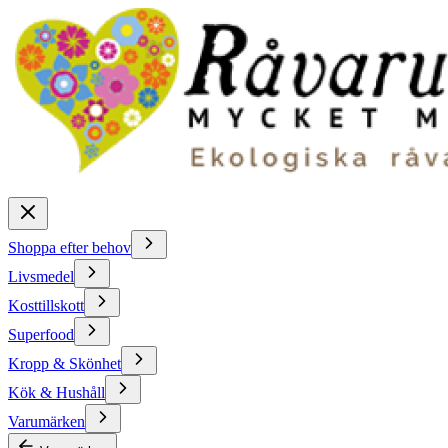
Shoppa efter behov
Livsmedel
Kosttillskott
Superfood
Kropp & Skönhet
Kök & Hushåll
Varumärken