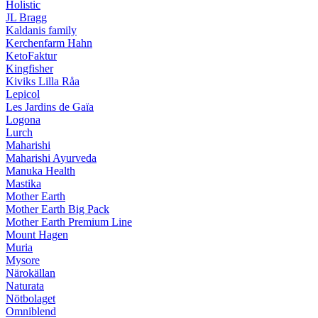
Holistic
JL Bragg
Kaldanis family
Kerchenfarm Hahn
KetoFaktur
Kingfisher
Kiviks Lilla Råa
Lepicol
Les Jardins de Gaïa
Logona
Lurch
Maharishi
Maharishi Ayurveda
Manuka Health
Mastika
Mother Earth
Mother Earth Big Pack
Mother Earth Premium Line
Mount Hagen
Muria
Mysore
Närokällan
Naturata
Nötbolaget
Omniblend