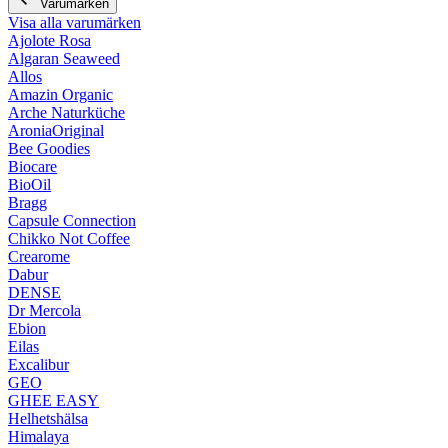
Varumärken
Visa alla varumärken
Ajolote Rosa
Algaran Seaweed
Allos
Amazin Organic
Arche Naturküche
AroniaOriginal
Bee Goodies
Biocare
BioOil
Bragg
Capsule Connection
Chikko Not Coffee
Crearome
Dabur
DENSE
Dr Mercola
Ebion
Eilas
Excalibur
GEO
GHEE EASY
Helhetshälsa
Himalaya