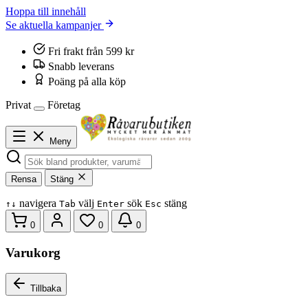
Hoppa till innehåll
Se aktuella kampanjer
Fri frakt från 599 kr
Snabb leverans
Poäng på alla köp
Privat
Företag
Meny
Rensa
Stäng
navigera
välj
sök
stäng
↑
↓
Tab
Enter
Esc
0
0
0
Varukorg
Tillbaka