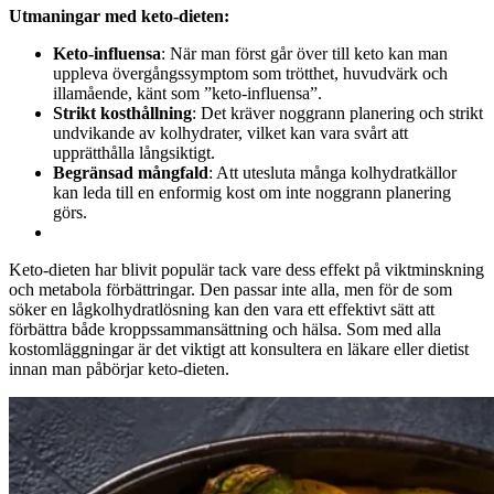
Utmaningar med keto-dieten:
Keto-influensa
: När man först går över till keto kan man
uppleva övergångssymptom som trötthet, huvudvärk och
illamående, känt som ”keto-influensa”.
Strikt kosthållning
: Det kräver noggrann planering och strikt
undvikande av kolhydrater, vilket kan vara svårt att
upprätthålla långsiktigt.
Begränsad mångfald
: Att utesluta många kolhydratkällor
kan leda till en enformig kost om inte noggrann planering
görs.
Keto-dieten har blivit populär tack vare dess effekt på viktminskning
och metabola förbättringar. Den passar inte alla, men för de som
söker en lågkolhydratlösning kan den vara ett effektivt sätt att
förbättra både kroppssammansättning och hälsa. Som med alla
kostomläggningar är det viktigt att konsultera en läkare eller dietist
innan man påbörjar keto-dieten.