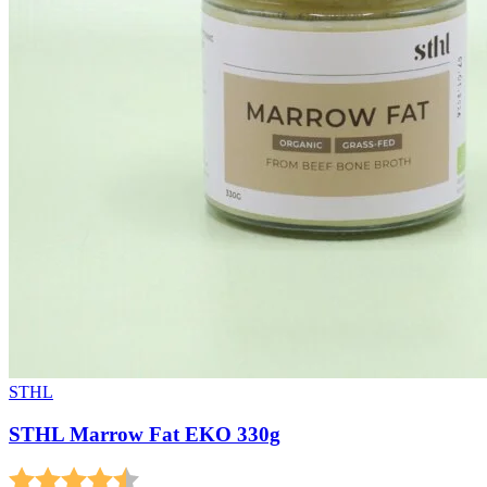
STHL
STHL Marrow Fat EKO 330g
Betyg:
4.5 utav 5 stjärnor