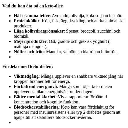
Vad du kan äta på en keto-diet:
Hälsosamma fetter
: Avokado, olivolja, kokosolja och smör.
Proteinkällor
: Kött, fisk, ägg, kyckling och andra animaliska
produkter.
Låga kolhydratgrönsaker
: Spenat, broccoli, zucchini och
blomkål.
Mejeriprodukter
: Ost, grädde och grekisk yoghurt (i
måttliga mängder).
Nötter och frön
: Mandlar, valnötter, chiafrön och linfrön.
Fördelar med keto-dieten:
Viktnedgång
: Många upplever en snabbare viktnedgång när
kroppen bränner fett för energi.
Förbättrad energinivå
: Många som följer keto-dieten
upplever stabilare energinivåer under dagen.
Bättre mental klarhet
: Vissa rapporterar förbättrad
koncentration och kognitiv funktion.
Blodsockerstabilisering
: Keto kan vara fördelaktigt för
personer med insulinresistens eller typ 2-diabetes genom att
hjälpa till att stabilisera blodsockernivåerna.