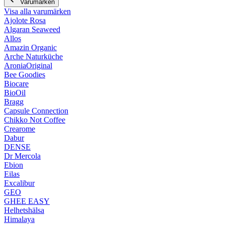
Varumärken
Visa alla varumärken
Ajolote Rosa
Algaran Seaweed
Allos
Amazin Organic
Arche Naturküche
AroniaOriginal
Bee Goodies
Biocare
BioOil
Bragg
Capsule Connection
Chikko Not Coffee
Crearome
Dabur
DENSE
Dr Mercola
Ebion
Eilas
Excalibur
GEO
GHEE EASY
Helhetshälsa
Himalaya