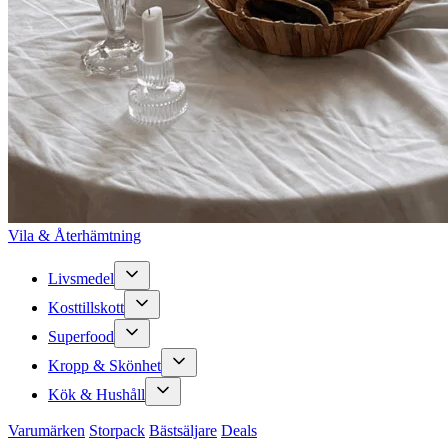
Vila & Återhämtning
Livsmedel
Kosttillskott
Superfood
Kropp & Skönhet
Kök & Hushåll
Varumärken
Storpack
Bästsäljare
Deals