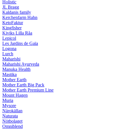
Holistic
JL Bragg
Kaldanis family
Kerchenfarm Hahn
KetoFaktur
Kingfisher
Kiviks Lilla Råa
Lepicol
Les Jardins de Gaïa
Logona
Lurch
Maharishi
Maharishi Ayurveda
Manuka Health
Mastika
Mother Earth
Mother Earth Big Pack
Mother Earth Premium Line
Mount Hagen
Muria
Mysore
Närokällan
Naturata
Nötbolaget
Omniblend