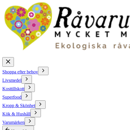
Shoppa efter behov
Livsmedel
Kosttillskott
Superfood
Kropp & Skönhet
Kök & Hushåll
Varumärken