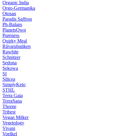
Organic India
Orgo-Germanika
Otosan
Paradis Saffron
Ph-Balans
PlanetsOwn
Pureness
Quirky Meal
Råvarubutiken
Rawbite
Schnitzer
Sedona
Sekowa
SI
Silicea
SimplyKeto
STHL
Terra Gaia
TerraSana
Thorne
Tribest
Vegan Milker
Vegetology
Vivani
Voelkel