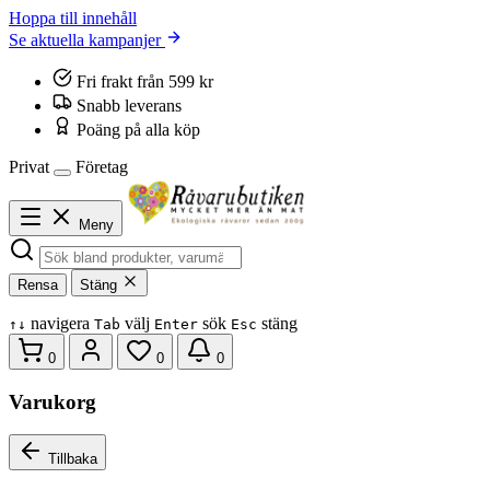
Hoppa till innehåll
Se aktuella kampanjer
Fri frakt från 599 kr
Snabb leverans
Poäng på alla köp
Privat
Företag
Meny
Rensa
Stäng
navigera
välj
sök
stäng
↑
↓
Tab
Enter
Esc
0
0
0
Varukorg
Tillbaka