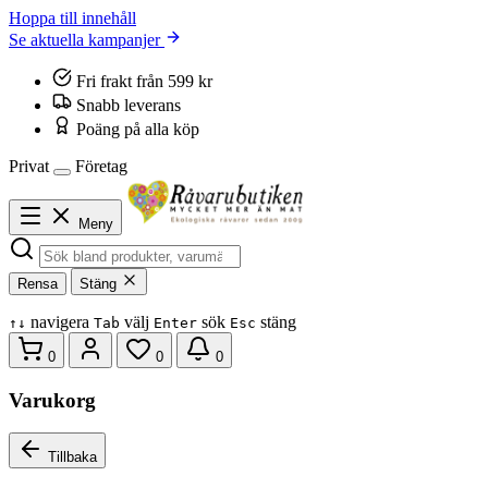
Hoppa till innehåll
Se aktuella kampanjer
Fri frakt från 599 kr
Snabb leverans
Poäng på alla köp
Privat
Företag
Meny
Rensa
Stäng
navigera
välj
sök
stäng
↑
↓
Tab
Enter
Esc
0
0
0
Varukorg
Tillbaka