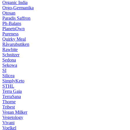
Organic India
Orgo-Germanika
Otosan
Paradis Saffron
Ph-Balans
PlanetsOwn
Pureness
Quirky Meal
Råvarubutiken
Rawbite
Schnitzer
Sedona
Sekowa
SI
Silicea
SimplyKeto
STHL
Terra Gaia
TerraSana
Thorne
Tribest
Vegan Milker
Vegetology
Vivani
Voelkel