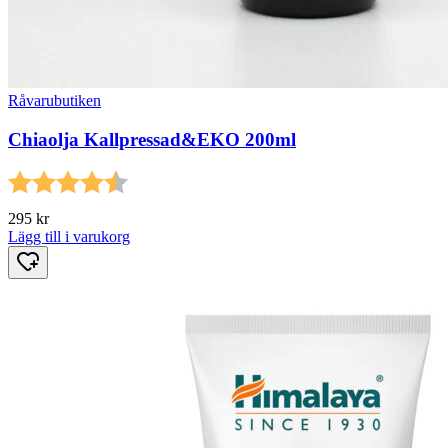
Råvarubutiken
Chiaolja Kallpressad&EKO 200ml
Betyg:
4.7 utav 5 stjärnor
295
kr
Lägg till i varukorg