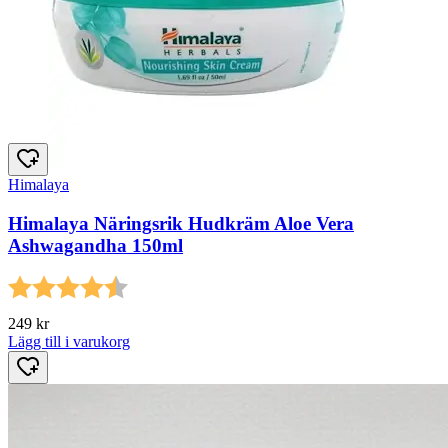
Himalaya
Himalaya Näringsrik Hudkräm Aloe Vera
Ashwagandha 150ml
Betyg:
4.3 utav 5 stjärnor
249
kr
Lägg till i varukorg