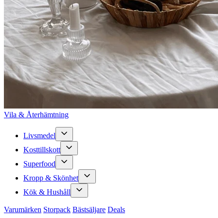
Vila & Återhämtning
Livsmedel
Kosttillskott
Superfood
Kropp & Skönhet
Kök & Hushåll
Varumärken
Storpack
Bästsäljare
Deals