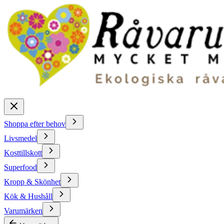
Shoppa efter behov
Livsmedel
Kosttillskott
Superfood
Kropp & Skönhet
Kök & Hushåll
Varumärken