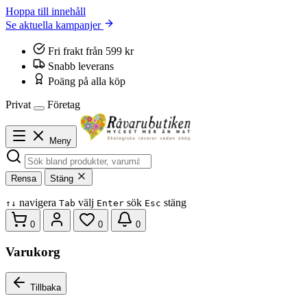
Hoppa till innehåll
Se aktuella kampanjer
Fri frakt från 599 kr
Snabb leverans
Poäng på alla köp
Privat
Företag
Meny
Rensa
Stäng
navigera
välj
sök
stäng
↑
↓
Tab
Enter
Esc
0
0
0
Varukorg
Tillbaka