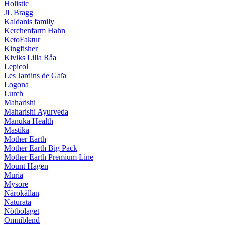
Holistic
JL Bragg
Kaldanis family
Kerchenfarm Hahn
KetoFaktur
Kingfisher
Kiviks Lilla Råa
Lepicol
Les Jardins de Gaïa
Logona
Lurch
Maharishi
Maharishi Ayurveda
Manuka Health
Mastika
Mother Earth
Mother Earth Big Pack
Mother Earth Premium Line
Mount Hagen
Muria
Mysore
Närokällan
Naturata
Nötbolaget
Omniblend