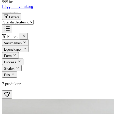
595
kr
Lägg till i varukorg
Filtrera
Filtrera
Varumärken
Egenskaper
Form
Process
Storlek
Pris
7 produkter