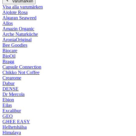
Varumärken
Visa alla varumärken
Ajolote Rosa
Algaran Seaweed
Allos
Amazin Organic
Arche Naturküche
AroniaOriginal
Bee Goodies
Biocare
BioOil
Bragg
Capsule Connection
Chikko Not Coffee
Crearome
Dabur
DENSE
Dr Mercola
Ebion
Eilas
Excalibur
GEO
GHEE EASY
Helhetshälsa
Himalaya