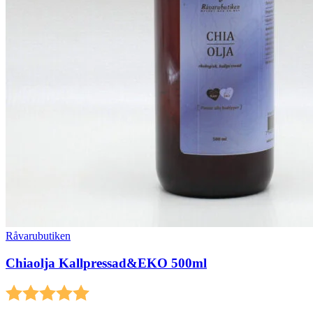
Råvarubutiken
Chiaolja Kallpressad&EKO 500ml
Betyg:
5.0 utav 5 stjärnor