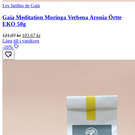
Les Jardins de Gaïa
Gaïa Meditation Moringa Verbena Aronia Örtte
EKO 50g
Det
Det
121,97
kr
103,67
kr
ursprungliga
nuvarande
Lägg till i varukorg
priset
priset
-16%
var:
är:
121,97 kr.
103,67 kr.