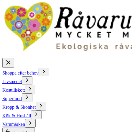
Shoppa efter behov
Livsmedel
Kosttillskott
Superfood
Kropp & Skönhet
Kök & Hushåll
Varumärken