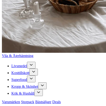
Vila & Återhämtning
Livsmedel
Kosttillskott
Superfood
Kropp & Skönhet
Kök & Hushåll
Varumärken
Storpack
Bästsäljare
Deals