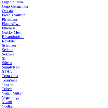
Organic India
Orgo-Germanika
Otosan
Paradis Saffron
Ph-Balans
PlanetsOwn
Pureness
Quirky Meal
Råvarubutiken
Rawbite
Schnitzer
Sedona
Sekowa
SI
Silicea
SimplyKeto
STHL
Terra Gaia
TerraSana
Thorne
Tribest
Vegan Milker
Vegetology
Vivani
Voelkel