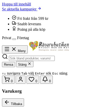
Hoppa till innehåll
Se aktuella kampanjer
Fri frakt från 599 kr
Snabb leverans
Poäng på alla köp
Privat
Företag
Meny
Rensa
Stäng
navigera
välj
sök
stäng
↑
↓
Tab
Enter
Esc
0
0
0
Varukorg
Tillbaka