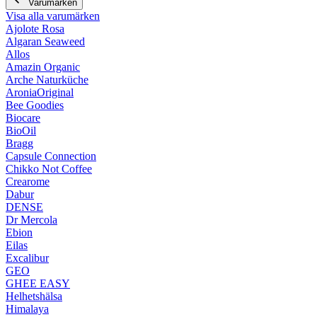
Varumärken
Visa alla varumärken
Ajolote Rosa
Algaran Seaweed
Allos
Amazin Organic
Arche Naturküche
AroniaOriginal
Bee Goodies
Biocare
BioOil
Bragg
Capsule Connection
Chikko Not Coffee
Crearome
Dabur
DENSE
Dr Mercola
Ebion
Eilas
Excalibur
GEO
GHEE EASY
Helhetshälsa
Himalaya