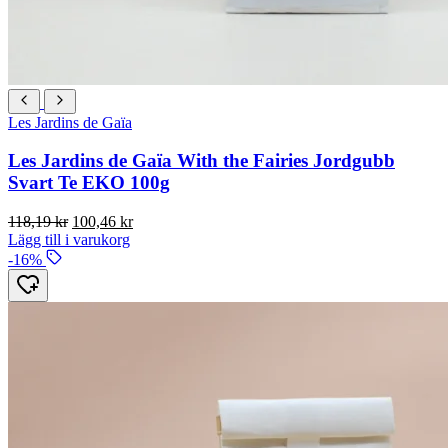
Les Jardins de Gaïa
Les Jardins de Gaïa With the Fairies Jordgubb
Svart Te EKO 100g
Det
Det
118,19
kr
100,46
kr
ursprungliga
nuvarande
Lägg till i varukorg
priset
priset
-16%
var:
är:
118,19 kr.
100,46 kr.