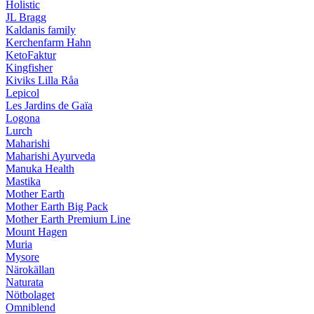
Holistic
JL Bragg
Kaldanis family
Kerchenfarm Hahn
KetoFaktur
Kingfisher
Kiviks Lilla Råa
Lepicol
Les Jardins de Gaïa
Logona
Lurch
Maharishi
Maharishi Ayurveda
Manuka Health
Mastika
Mother Earth
Mother Earth Big Pack
Mother Earth Premium Line
Mount Hagen
Muria
Mysore
Närokällan
Naturata
Nötbolaget
Omniblend