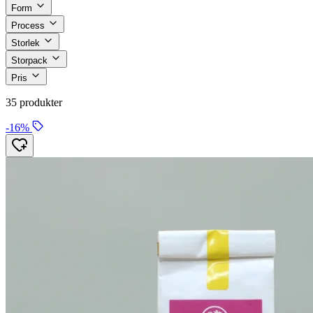
Form
Process
Storlek
Storpack
Pris
35 produkter
-16%