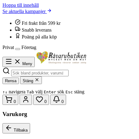
Hoppa till innehåll
Se aktuella kampanjer
Fri frakt från 599 kr
Snabb leverans
Poäng på alla köp
Privat
Företag
Meny
Rensa
Stäng
navigera
välj
sök
stäng
↑
↓
Tab
Enter
Esc
0
0
0
Varukorg
Tillbaka