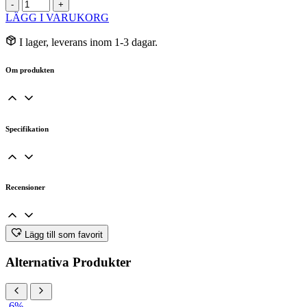
Schnitzer
-
+
var:
är:
Salta
LÄGG I VARUKORG
25 kr.
23,66 kr.
Pinnar
utan
I lager, leverans inom 1-3 dagar.
Jäst
EKO
Om produkten
100g
mängd
Specifikation
Recensioner
Lägg till som favorit
Alternativa Produkter
-6%