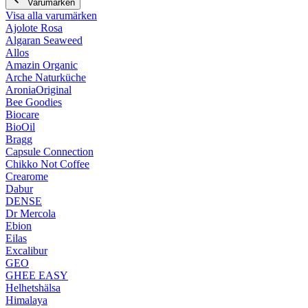
Varumärken
Visa alla varumärken
Ajolote Rosa
Algaran Seaweed
Allos
Amazin Organic
Arche Naturküche
AroniaOriginal
Bee Goodies
Biocare
BioOil
Bragg
Capsule Connection
Chikko Not Coffee
Crearome
Dabur
DENSE
Dr Mercola
Ebion
Eilas
Excalibur
GEO
GHEE EASY
Helhetshälsa
Himalaya