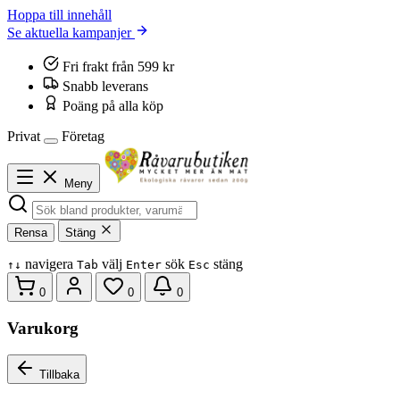
Hoppa till innehåll
Se aktuella kampanjer
Fri frakt från 599 kr
Snabb leverans
Poäng på alla köp
Privat
Företag
Meny
Rensa
Stäng
navigera
välj
sök
stäng
↑
↓
Tab
Enter
Esc
0
0
0
Varukorg
Tillbaka