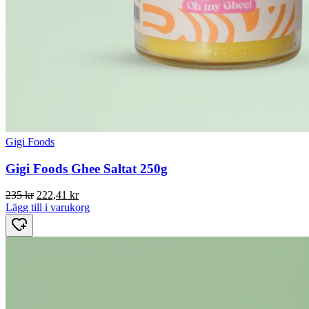
Gigi Foods
Gigi Foods Ghee Saltat 250g
Det
Det
235
kr
222,41
kr
ursprungliga
nuvarande
Lägg till i varukorg
priset
priset
var:
är:
235 kr.
222,41 kr.