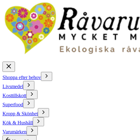
Shoppa efter behov
Livsmedel
Kosttillskott
Superfood
Kropp & Skönhet
Kök & Hushåll
Varumärken