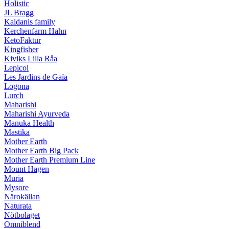
Holistic
JL Bragg
Kaldanis family
Kerchenfarm Hahn
KetoFaktur
Kingfisher
Kiviks Lilla Råa
Lepicol
Les Jardins de Gaïa
Logona
Lurch
Maharishi
Maharishi Ayurveda
Manuka Health
Mastika
Mother Earth
Mother Earth Big Pack
Mother Earth Premium Line
Mount Hagen
Muria
Mysore
Närokällan
Naturata
Nötbolaget
Omniblend