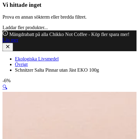
Vi hittade inget
Prova en annan sökterm eller bredda filtret.
Laddar fler produkter...
Mängdrabatt på alla Chikko Not Coffee - Köp fler spara mer!
Läs mer
Ekologiska Livsmedel
Övrigt
Schnitzer Salta Pinnar utan Jäst EKO 100g
-6%
🔍