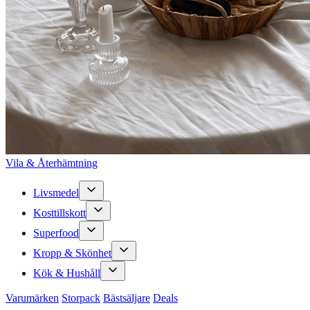
Vila & Återhämtning
Livsmedel
Kosttillskott
Superfood
Kropp & Skönhet
Kök & Hushåll
Varumärken
Storpack
Bästsäljare
Deals