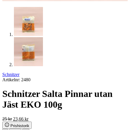
Schnitzer
Artikelnr: 2480
Schnitzer Salta Pinnar utan
Jäst EKO 100g
Det
Det
25
kr
23,66
kr
ursprungliga
nuvarande
Prishistorik
priset
priset