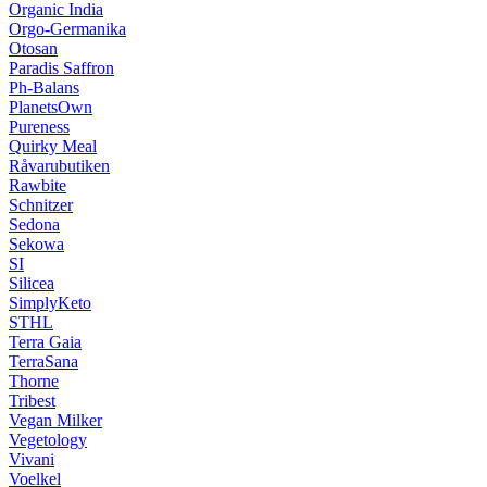
Organic India
Orgo-Germanika
Otosan
Paradis Saffron
Ph-Balans
PlanetsOwn
Pureness
Quirky Meal
Råvarubutiken
Rawbite
Schnitzer
Sedona
Sekowa
SI
Silicea
SimplyKeto
STHL
Terra Gaia
TerraSana
Thorne
Tribest
Vegan Milker
Vegetology
Vivani
Voelkel