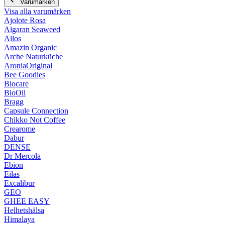
Varumärken
Visa alla varumärken
Ajolote Rosa
Algaran Seaweed
Allos
Amazin Organic
Arche Naturküche
AroniaOriginal
Bee Goodies
Biocare
BioOil
Bragg
Capsule Connection
Chikko Not Coffee
Crearome
Dabur
DENSE
Dr Mercola
Ebion
Eilas
Excalibur
GEO
GHEE EASY
Helhetshälsa
Himalaya