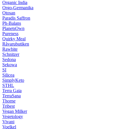
Organic India
Orgo-Germanika
Otosan
Paradis Saffron
Ph-Balans
PlanetsOwn
Pureness
Quirky Meal
Råvarubutiken
Rawbite
Schnitzer
Sedona
Sekowa
SI
Silicea
SimplyKeto
STHL
Terra Gaia
TerraSana
Thorne
Tribest
Vegan Milker
Vegetology
Vivani
Voelkel