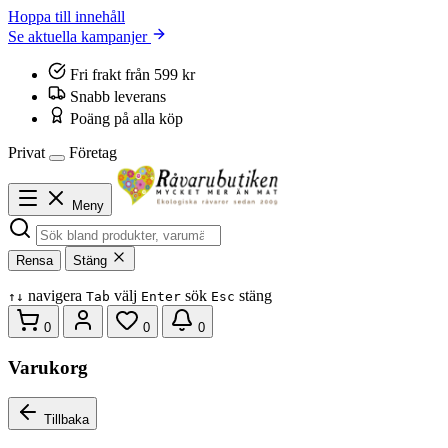
Hoppa till innehåll
Se aktuella kampanjer
Fri frakt från 599 kr
Snabb leverans
Poäng på alla köp
Privat
Företag
Meny
Rensa
Stäng
navigera
välj
sök
stäng
↑
↓
Tab
Enter
Esc
0
0
0
Varukorg
Tillbaka