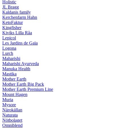
Holistic
JL Bragg
Kaldanis family
Kerchenfarm Hahn
KetoFaktur
Kingfisher
Kiviks Lilla Råa
Lepicol
Les Jardins de Gaïa
Logona
Lurch
Maharishi
Maharishi Ayurveda
Manuka Health
Mastika
Mother Earth
Mother Earth Big Pack
Mother Earth Premium Line
Mount Hagen
Muria
Mysore
Närokällan
Naturata
Nötbolaget
Omniblend