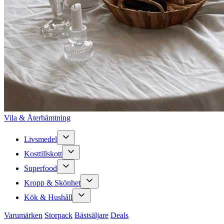
Vila & Återhämtning
Livsmedel
Kosttillskott
Superfood
Kropp & Skönhet
Kök & Hushåll
Varumärken
Storpack
Bästsäljare
Deals