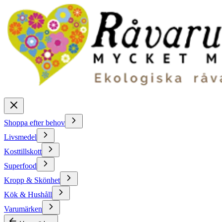
Shoppa efter behov
Livsmedel
Kosttillskott
Superfood
Kropp & Skönhet
Kök & Hushåll
Varumärken