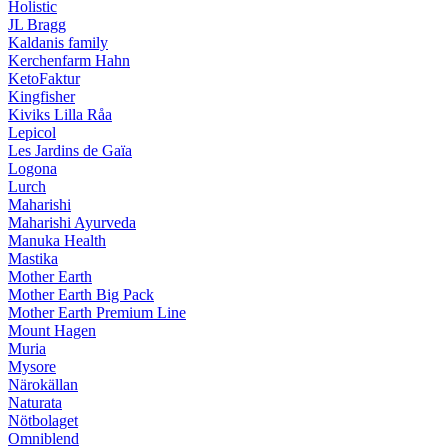
Holistic
JL Bragg
Kaldanis family
Kerchenfarm Hahn
KetoFaktur
Kingfisher
Kiviks Lilla Råa
Lepicol
Les Jardins de Gaïa
Logona
Lurch
Maharishi
Maharishi Ayurveda
Manuka Health
Mastika
Mother Earth
Mother Earth Big Pack
Mother Earth Premium Line
Mount Hagen
Muria
Mysore
Närokällan
Naturata
Nötbolaget
Omniblend