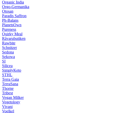
Organic India
Orgo-Germanika
Otosan
Paradis Saffron
Ph-Balans
PlanetsOwn
Pureness
Quirky Meal
Råvarubutiken
Rawbite
Schnitzer
Sedona
Sekowa
SI
Silicea
SimplyKeto
STHL
Terra Gaia
TerraSana
Thorne
Tribest
Vegan Milker
Vegetology
Vivani
Voelkel