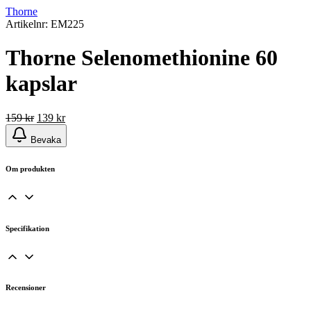
Thorne
Artikelnr: EM225
Thorne Selenomethionine 60
kapslar
Det
Det
159
kr
139
kr
ursprungliga
nuvarande
Bevaka
priset
priset
var:
är:
159 kr.
139 kr.
Om produkten
Specifikation
Recensioner