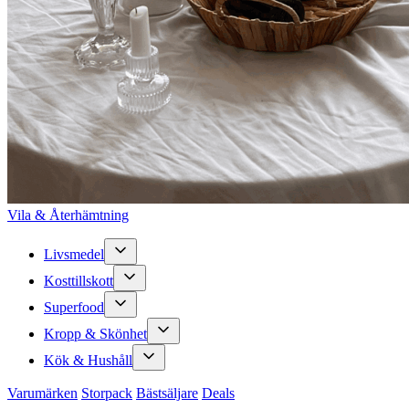
Vila & Återhämtning
Livsmedel
Kosttillskott
Superfood
Kropp & Skönhet
Kök & Hushåll
Varumärken
Storpack
Bästsäljare
Deals