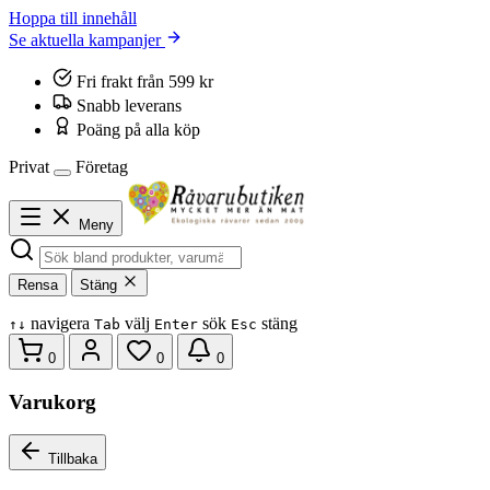
Hoppa till innehåll
Se aktuella kampanjer
Fri frakt från 599 kr
Snabb leverans
Poäng på alla köp
Privat
Företag
Meny
Rensa
Stäng
navigera
välj
sök
stäng
↑
↓
Tab
Enter
Esc
0
0
0
Varukorg
Tillbaka