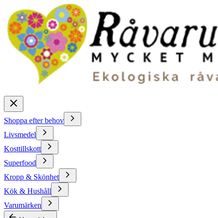
Shoppa efter behov
Livsmedel
Kosttillskott
Superfood
Kropp & Skönhet
Kök & Hushåll
Varumärken