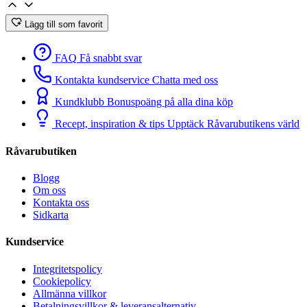
Lägg till som favorit
FAQ
Få snabbt svar
Kontakta kundservice
Chatta med oss
Kundklubb
Bonuspoäng på alla dina köp
Recept, inspiration & tips
Upptäck Råvarubutikens värld
Råvarubutiken
Blogg
Om oss
Kontakta oss
Sidkarta
Kundservice
Integritetspolicy
Cookiepolicy
Allmänna villkor
Betalningsvillkor & leveransalternativ