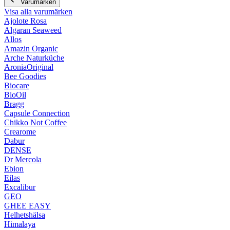
Varumärken
Visa alla varumärken
Ajolote Rosa
Algaran Seaweed
Allos
Amazin Organic
Arche Naturküche
AroniaOriginal
Bee Goodies
Biocare
BioOil
Bragg
Capsule Connection
Chikko Not Coffee
Crearome
Dabur
DENSE
Dr Mercola
Ebion
Eilas
Excalibur
GEO
GHEE EASY
Helhetshälsa
Himalaya