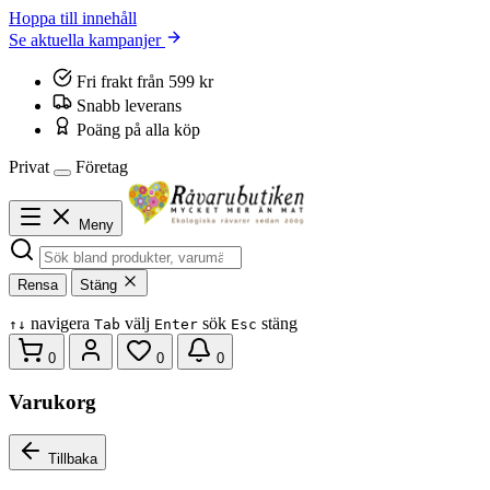
Hoppa till innehåll
Se aktuella kampanjer
Fri frakt från 599 kr
Snabb leverans
Poäng på alla köp
Privat
Företag
Meny
Rensa
Stäng
navigera
välj
sök
stäng
↑
↓
Tab
Enter
Esc
0
0
0
Varukorg
Tillbaka