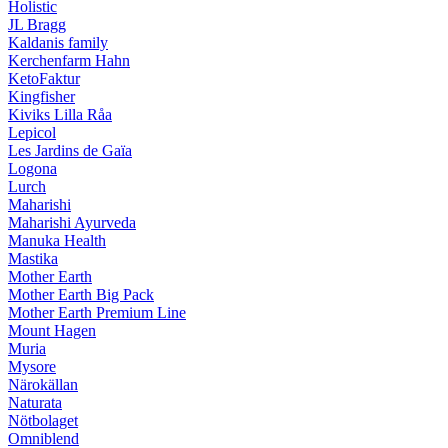
Holistic
JL Bragg
Kaldanis family
Kerchenfarm Hahn
KetoFaktur
Kingfisher
Kiviks Lilla Råa
Lepicol
Les Jardins de Gaïa
Logona
Lurch
Maharishi
Maharishi Ayurveda
Manuka Health
Mastika
Mother Earth
Mother Earth Big Pack
Mother Earth Premium Line
Mount Hagen
Muria
Mysore
Närokällan
Naturata
Nötbolaget
Omniblend