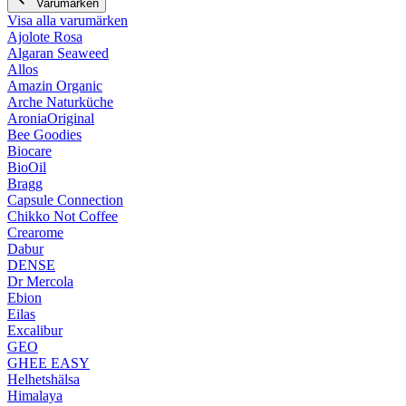
Varumärken
Visa alla varumärken
Ajolote Rosa
Algaran Seaweed
Allos
Amazin Organic
Arche Naturküche
AroniaOriginal
Bee Goodies
Biocare
BioOil
Bragg
Capsule Connection
Chikko Not Coffee
Crearome
Dabur
DENSE
Dr Mercola
Ebion
Eilas
Excalibur
GEO
GHEE EASY
Helhetshälsa
Himalaya