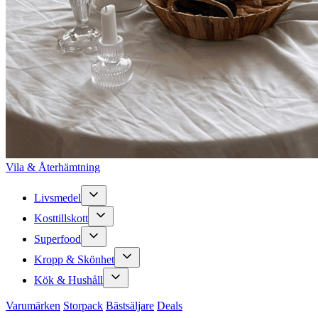
Vila & Återhämtning
Livsmedel
Kosttillskott
Superfood
Kropp & Skönhet
Kök & Hushåll
Varumärken
Storpack
Bästsäljare
Deals