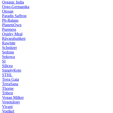
Organic India
Orgo-Germanika
Otosan
Paradis Saffron
Ph-Balans
PlanetsOwn
Pureness
Quirky Meal
Råvarubutiken
Rawbite
Schnitzer
Sedona
Sekowa
SI
Silicea
SimplyKeto
STHL
Terra Gaia
TerraSana
Thorne
Tribest
Vegan Milker
Vegetology
Vivani
Voelkel