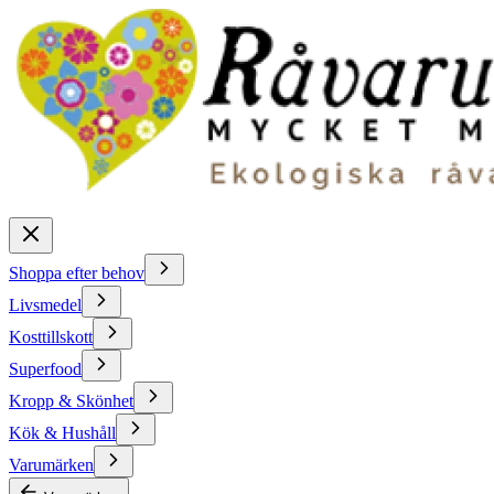
Shoppa efter behov
Livsmedel
Kosttillskott
Superfood
Kropp & Skönhet
Kök & Hushåll
Varumärken