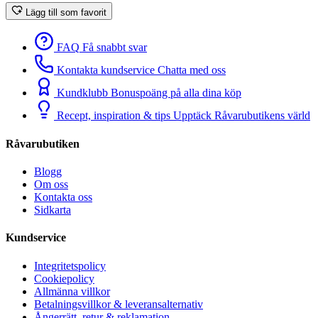
Lägg till som favorit
FAQ
Få snabbt svar
Kontakta kundservice
Chatta med oss
Kundklubb
Bonuspoäng på alla dina köp
Recept, inspiration & tips
Upptäck Råvarubutikens värld
Råvarubutiken
Blogg
Om oss
Kontakta oss
Sidkarta
Kundservice
Integritetspolicy
Cookiepolicy
Allmänna villkor
Betalningsvillkor & leveransalternativ
Ångerrätt, retur & reklamation