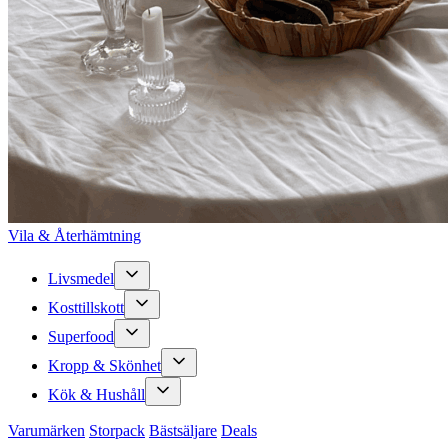
Vila & Återhämtning
Livsmedel
Kosttillskott
Superfood
Kropp & Skönhet
Kök & Hushåll
Varumärken
Storpack
Bästsäljare
Deals