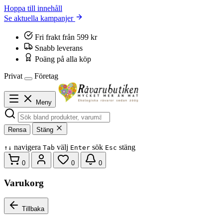
Hoppa till innehåll
Se aktuella kampanjer
Fri frakt från 599 kr
Snabb leverans
Poäng på alla köp
Privat
Företag
Meny
Rensa
Stäng
navigera
välj
sök
stäng
↑
↓
Tab
Enter
Esc
0
0
0
Varukorg
Tillbaka