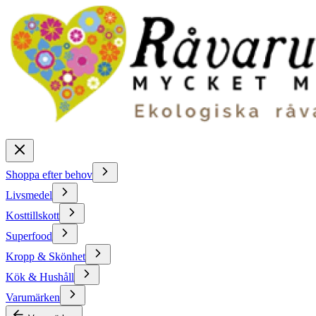
Shoppa efter behov
Livsmedel
Kosttillskott
Superfood
Kropp & Skönhet
Kök & Hushåll
Varumärken