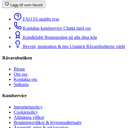
Lägg till som favorit
FAQ
Få snabbt svar
Kontakta kundservice
Chatta med oss
Kundklubb
Bonuspoäng på alla dina köp
Recept, inspiration & tips
Upptäck Råvarubutikens värld
Råvarubutiken
Blogg
Om oss
Kontakta oss
Sidkarta
Kundservice
Integritetspolicy
Cookiepolicy
Allmänna villkor
Betalningsvillkor & leveransalternativ
Ångerrätt, retur & reklamation