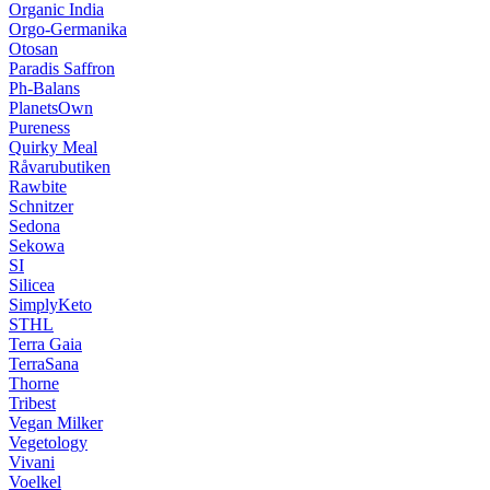
Organic India
Orgo-Germanika
Otosan
Paradis Saffron
Ph-Balans
PlanetsOwn
Pureness
Quirky Meal
Råvarubutiken
Rawbite
Schnitzer
Sedona
Sekowa
SI
Silicea
SimplyKeto
STHL
Terra Gaia
TerraSana
Thorne
Tribest
Vegan Milker
Vegetology
Vivani
Voelkel