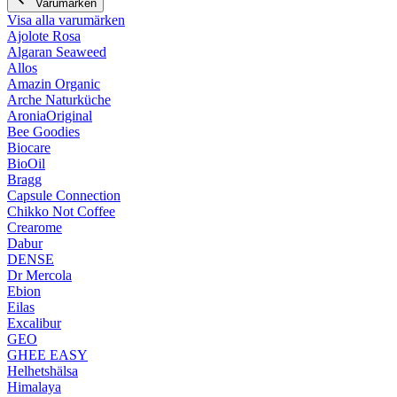
Varumärken
Visa alla varumärken
Ajolote Rosa
Algaran Seaweed
Allos
Amazin Organic
Arche Naturküche
AroniaOriginal
Bee Goodies
Biocare
BioOil
Bragg
Capsule Connection
Chikko Not Coffee
Crearome
Dabur
DENSE
Dr Mercola
Ebion
Eilas
Excalibur
GEO
GHEE EASY
Helhetshälsa
Himalaya