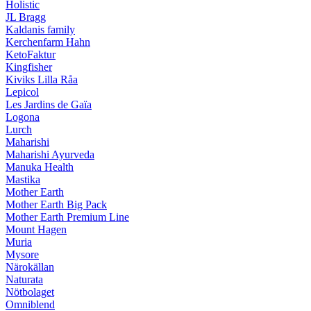
Holistic
JL Bragg
Kaldanis family
Kerchenfarm Hahn
KetoFaktur
Kingfisher
Kiviks Lilla Råa
Lepicol
Les Jardins de Gaïa
Logona
Lurch
Maharishi
Maharishi Ayurveda
Manuka Health
Mastika
Mother Earth
Mother Earth Big Pack
Mother Earth Premium Line
Mount Hagen
Muria
Mysore
Närokällan
Naturata
Nötbolaget
Omniblend